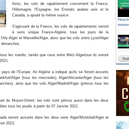
Ainsi, les vols de rapatriement concernent la France,
l'Allemagne, l'Espagne, les Emirats arabes unis et le
Canada, a ajouté la même source.
Houcin
renouv
S'agissant de la France, les vols de rapatriements seront
à sens unique France-Algérie, tous les jours de la
 Orly-Alger et Marseille/Alger, alors que les vols entre Lyon/Alger
t dimanches.
 tous les mardis, tandis que ceux entre Metz-Algertous ils seront
Tout
 2021.
pays de l’Europe, Air Algérie a indiqué qu'ils se feront assurés
kfurt/Alger (tous les mercredis), Alger/Alicante/Alger (tous les
manches), ainsi que les vols Alger/Madrid/Alger (prévus tous les
art du Moyen-Orient, les vols sont prévus aussi dans les deux
les tous les jeudis à partir du 07 Janvier 2021.
ada seront assurés dans les deux sens Alger/Montréal/Alger et
vier 2021.