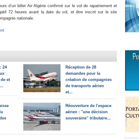
rs d’un billet Air Algérie confirmé sur le vol de rapatriement et
tif 72 heures avant la date du vol, et être inscrit sur le site
compagnie nationale.
ent
: 24
Réception de 28
aux
demandes pour la
de et
création de compagnies
..
de transports aérien
et...
aisse
Réouverture de l'espace
du
aérien : "une décision
 des
souveraine" tributaire...