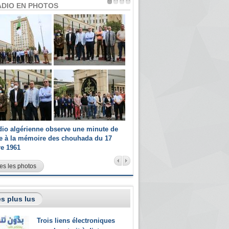
ADIO EN PHOTOS
dio algérienne observe une minute de
Les champions paralympiques 
ce à la mémoire des chouhada du 17
Radio Algérienne et recrutés 
re 1961
sportifs
es les photos
s plus lus
Trois liens électroniques