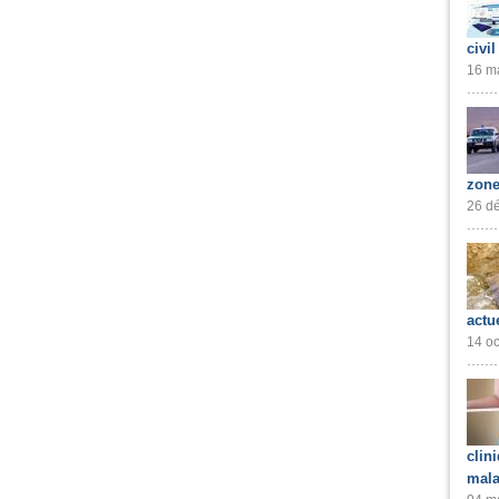
civil
16 ma
zone
26 dé
actu
14 oc
clin
mala