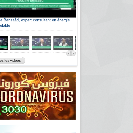
e Bensaâd, expert consultant en énergie
elable
es les vidéos