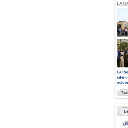
LA R
La Ra
silen
octob
Tout
Le