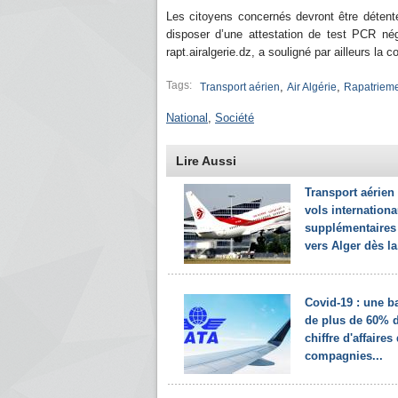
Les citoyens concernés devront être détenteu
disposer d’une attestation de test PCR néga
rapt.airalgerie.dz, a souligné par ailleurs la 
Tags:
,
,
Transport aérien
Air Algérie
Rapatriem
National
,
Société
Lire Aussi
Transport aérien 
vols internation
supplémentaires 
vers Alger dès la.
Covid-19 : une b
de plus de 60% 
chiffre d'affaires
compagnies...