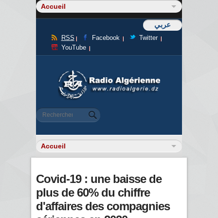
عربي
RSS
Facebook
Twitter
YouTube
Formulaire de recherche
Rechercher
Covid-19 : une baisse de
plus de 60% du chiffre
d'affaires des compagnies