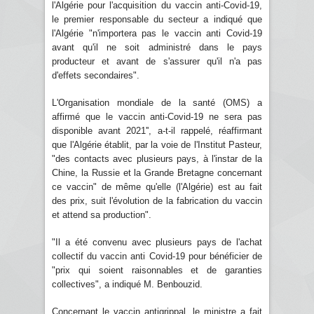
l'Algérie pour l'acquisition du vaccin anti-Covid-19,
le premier responsable du secteur a indiqué que
l'Algérie "n'importera pas le vaccin anti Covid-19
avant qu'il ne soit administré dans le pays
producteur et avant de s'assurer qu'il n'a pas
d'effets secondaires".
L'Organisation mondiale de la santé (OMS) a
affirmé que le vaccin anti-Covid-19 ne sera pas
disponible avant 2021'', a-t-il rappelé, réaffirmant
que l'Algérie établit, par la voie de l'Institut Pasteur,
"des contacts avec plusieurs pays, à l'instar de la
Chine, la Russie et la Grande Bretagne concernant
ce vaccin" de même qu'elle (l'Algérie) est au fait
des prix, suit l'évolution de la fabrication du vaccin
et attend sa production".
"Il a été convenu avec plusieurs pays de l'achat
collectif du vaccin anti Covid-19 pour bénéficier de
"prix qui soient raisonnables et de garanties
collectives", a indiqué M. Benbouzid.
Concernant le vaccin antigrippal, le ministre a fait