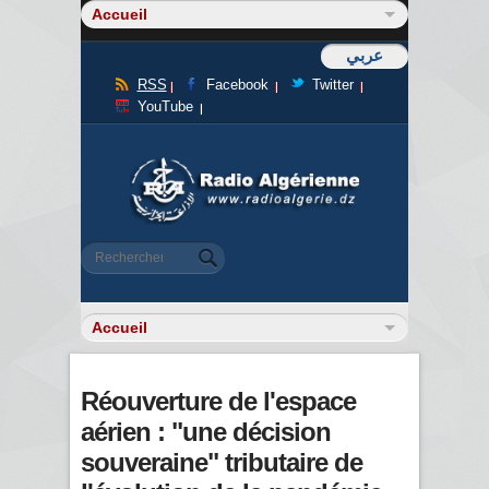
عربي
RSS
Facebook
Twitter
YouTube
Formulaire de recherche
Rechercher
Réouverture de l'espace
aérien : "une décision
souveraine" tributaire de