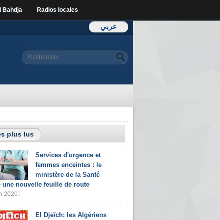
l Bahdja
Radios locales
عربي
Formulaire de
Rechercher
recherche
s plus lus
Services d'urgence et
femmes enceintes : le
ministère de la Santé
e une nouvelle feuille de route
n 2020 |
El Djeïch: les Algériens