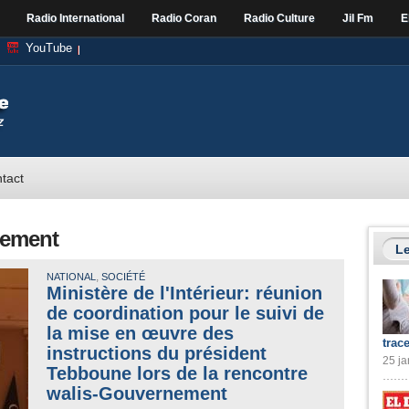
Radio International
Radio Coran
Radio Culture
Jil Fm
E
YouTube
tact
nement
Le
,
NATIONAL
SOCIÉTÉ
Ministère de l'Intérieur: réunion
de coordination pour le suivi de
la mise en œuvre des
trac
instructions du président
25 ja
Tebboune lors de la rencontre
walis-Gouvernement