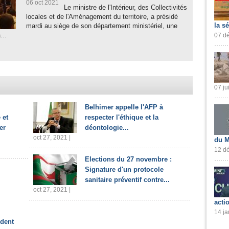
06 oct 2021
Le ministre de l'Intérieur, des Collectivités
locales et de l'Aménagement du territoire, a présidé
la s
mardi au siège de son département ministériel, une
...
07 dé
07 ju
Belhimer appelle l'AFP à
 et
respecter l'éthique et la
er
déontologie...
oct 27, 2021 |
du M
12 dé
Elections du 27 novembre :
Signature d'un protocole
sanitaire préventif contre...
oct 27, 2021 |
acti
14 ja
ident