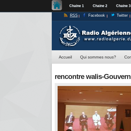
Chaine 1
Chaine 2
Chaine 3
RSS
Facebook
Twitter
Accueil
Qui sommes nous?
Con
rencontre walis-Gouver