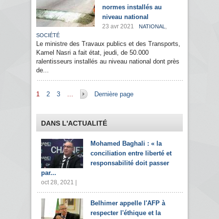
normes installés au
niveau national
23 avr 2021
,
NATIONAL
SOCIÉTÉ
Le ministre des Travaux publics et des Transports,
Kamel Nasri a fait état, jeudi, de 50.000
ralentisseurs installés au niveau national dont près
de...
Pages
1
2
3
…
Dernière page
DANS L'ACTUALITÉ
Mohamed Baghali : « la
conciliation entre liberté et
responsabilité doit passer
par...
oct 28, 2021 |
Belhimer appelle l'AFP à
respecter l'éthique et la