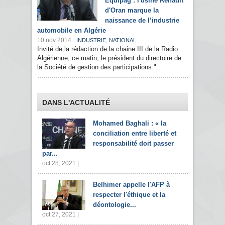
Equipag : l'usine Renault
d'Oran marque la
naissance de l’industrie
automobile en Algérie
10 nov 2014
,
INDUSTRIE
NATIONAL
Invité de la rédaction de la chaine III de la Radio
Algérienne, ce matin, le président du directoire de
la Société de gestion des participations "...
DANS L'ACTUALITÉ
Mohamed Baghali : « la
conciliation entre liberté et
responsabilité doit passer
par...
oct 28, 2021 |
Belhimer appelle l'AFP à
respecter l'éthique et la
déontologie...
oct 27, 2021 |