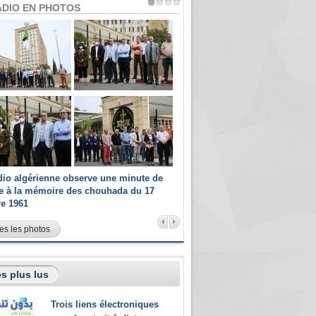
ADIO EN PHOTOS
dio algérienne observe une minute de
Les champions paralympiques 
ce à la mémoire des chouhada du 17
Radio Algérienne et recrutés 
re 1961
sportifs
es les photos
s plus lus
Trois liens électroniques