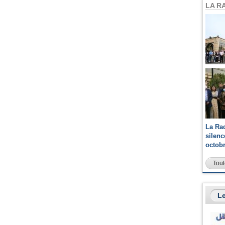
LA R
La Ra
silen
octob
Tout
Le