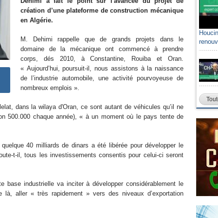
Dehimi a fait le point sur l'avancée du projet de
création d’une plateforme de construction mécanique
en Algérie.
Houcin
M. Dehimi rappelle que de grands projets dans le
renouv
domaine de la mécanique ont commencé à prendre
corps, dés 2010, à Constantine, Rouiba et Oran.
« Aujourd’hui, poursuit-il, nous assistons à la naissance
de l’industrie automobile, une activité pourvoyeuse de
nombreux emplois ».
Tout
lelat, dans la wilaya d'Oran, ce sont autant de véhicules qu’il ne
viron 500.000 chaque année), « à un moment où le pays tente de
elque 40 milliards de dinars a été libérée pour développer le
ute-t-il, tous les investissements consentis pour celui-ci seront
te base industrielle va inciter à développer considérablement le
e là, aller « très rapidement » vers des niveaux d’exportation