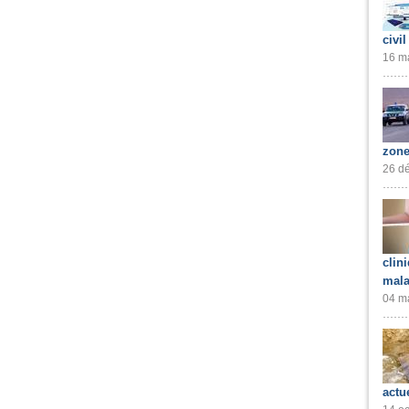
civil
16 ma
zone
26 dé
clin
mala
04 ma
actu