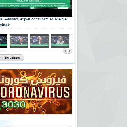
e Bensaâd, expert consultant en énergie
elable
es les vidéos