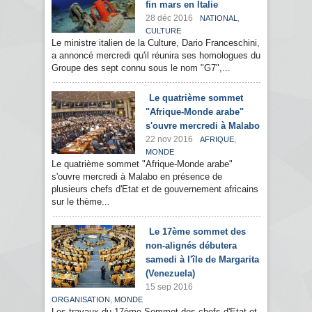
fin mars en Italie
28 déc 2016
,
NATIONAL
CULTURE
Le ministre italien de la Culture, Dario Franceschini,
a annoncé mercredi qu'il réunira ses homologues du
Groupe des sept connu sous le nom "G7",...
Le quatrième sommet
"Afrique-Monde arabe"
s'ouvre mercredi à Malabo
22 nov 2016
,
AFRIQUE
MONDE
Le quatrième sommet "Afrique-Monde arabe"
s'ouvre mercredi à Malabo en présence de
plusieurs chefs d'Etat et de gouvernement africains
sur le thème...
Le 17ème sommet des
non-alignés débutera
samedi à l'île de Margarita
(Venezuela)
15 sep 2016
,
ORGANISATION
MONDE
Les travaux du 17ème Sommet des chefs d'Etat et