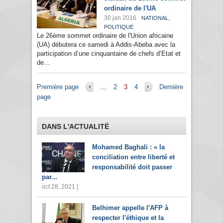
ordinaire de l'UA
30 jan 2016
,
NATIONAL
POLITIQUE
Le 26ème sommet ordinaire de l'Union africaine
(UA) débutera ce samedi à Addis-Abeba avec la
participation d’une cinquantaine de chefs d’Etat et
de...
Pages
Première page
…
2
3
4
Dernière
page
DANS L'ACTUALITÉ
Mohamed Baghali : « la
conciliation entre liberté et
responsabilité doit passer
par...
oct 28, 2021 |
Belhimer appelle l'AFP à
respecter l'éthique et la