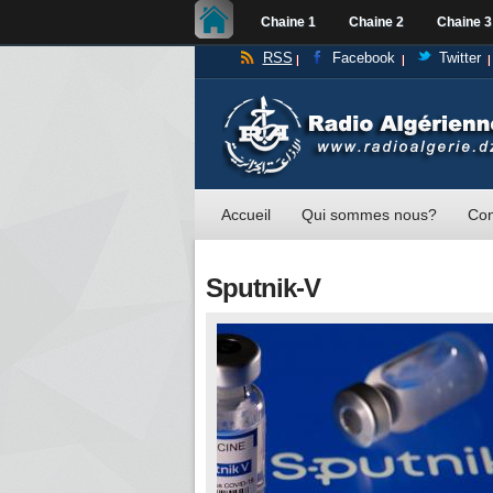
Chaine 1
Chaine 2
Chaine 3
RSS
Facebook
Twitter
Accueil
Qui sommes nous?
Con
Sputnik-V