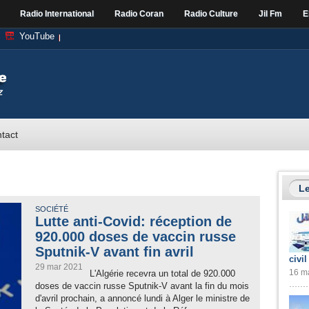
Radio International
Radio Coran
Radio Culture
Jil Fm
E
YouTube
tact
Le
SOCIÉTÉ
Lutte anti-Covid: réception de
920.000 doses de vaccin russe
Sputnik-V avant fin avril
civil
29 mar 2021
16 ma
L'Algérie recevra un total de 920.000
doses de vaccin russe Sputnik-V avant la fin du mois
d'avril prochain, a annoncé lundi à Alger le ministre de