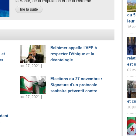
la Santé, de la Population et de la Réforme...
lire la suite
du 5
leur
16 ao
Belhimer appelle l'AFP à
 et
respecter l'éthique et la
rela
er
déontologie...
est 
oct 27, 2021 |
02 ma
Elections du 27 novembre :
Signature d'un protocole
sanitaire préventif contre...
oct 27, 2021 |
et cu
10 ju
ident
.