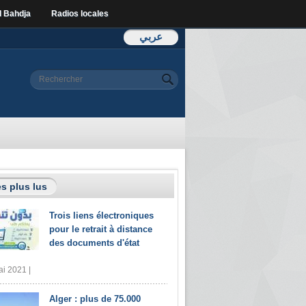
l Bahdja
Radios locales
عربي
Formulaire de
Rechercher
recherche
s plus lus
Trois liens électroniques
pour le retrait à distance
des documents d'état
i 2021 |
Alger : plus de 75.000