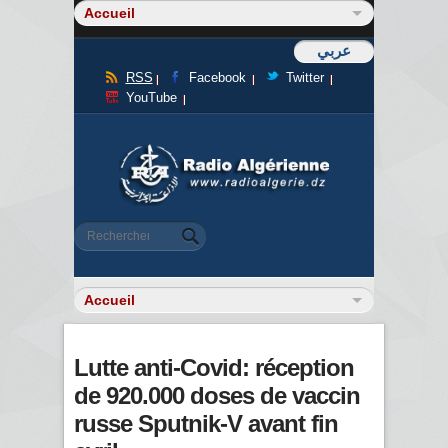
عربي
RSS
Facebook
Twitter
YouTube
Formulaire de recherche
Rechercher
Lutte anti-Covid: réception
de 920.000 doses de vaccin
russe Sputnik-V avant fin