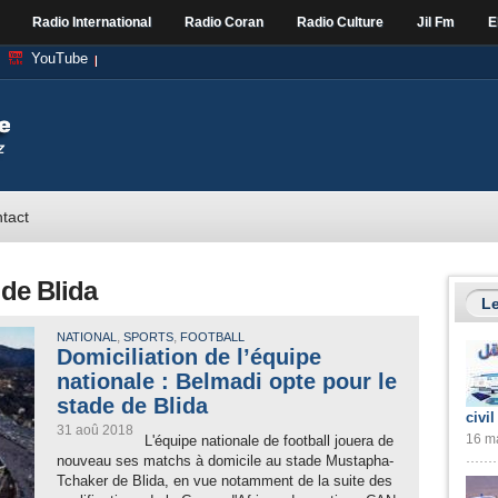
Radio International
Radio Coran
Radio Culture
Jil Fm
E
YouTube
tact
de Blida
Le
,
,
NATIONAL
SPORTS
FOOTBALL
Domiciliation de l’équipe
nationale : Belmadi opte pour le
stade de Blida
civil
31 aoû 2018
16 ma
L'équipe nationale de football jouera de
nouveau ses matchs à domicile au stade Mustapha-
Tchaker de Blida, en vue notamment de la suite des