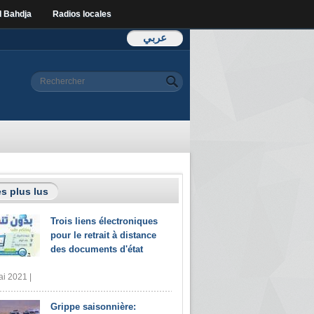
l Bahdja
Radios locales
عربي
Formulaire de
Rechercher
recherche
s plus lus
Trois liens électroniques
pour le retrait à distance
des documents d'état
i 2021 |
Grippe saisonnière: