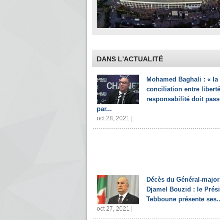
DANS L'ACTUALITÉ
Mohamed Baghali : « la
conciliation entre liberté
responsabilité doit pass
par...
oct 28, 2021 |
Décès du Général-major
Djamel Bouzid : le Prés
Tebboune présente ses..
oct 27, 2021 |