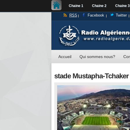
Chaine 1
Chaine 2
Chaine 3
RSS
Facebook
Twitter
Accueil
Qui sommes nous?
Con
stade Mustapha-Tchaker 