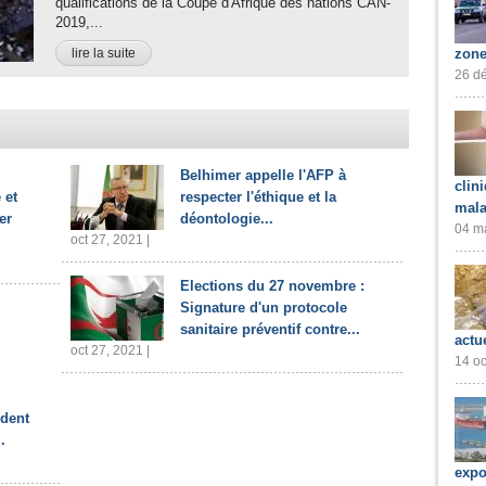
qualifications de la Coupe d'Afrique des nations CAN-
2019,...
lire la suite
zone
26 dé
Belhimer appelle l'AFP à
clin
 et
respecter l'éthique et la
mala
er
déontologie...
04 ma
oct 27, 2021 |
Elections du 27 novembre :
Signature d'un protocole
sanitaire préventif contre...
actu
oct 27, 2021 |
14 oc
ident
.
expo