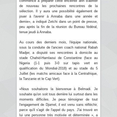
commencé à préparer cette enceinte afin d'abriter
de nouveau les prochaines rencontres de la
sélection. Il y aura une possibilité également de
jouer à l'avenir à Annaba dans une année et
demie», a indiqué Zetchi dans un point de presse,
peu après la fin de la réunion du Bureau fédéral,
tenue jeudi à Annaba.
Au cours des derniers mois, l'équipe nationale,
sous la conduite de l'ancien coach national Rabah
Madjer, a disputé ses rencontres à domicile au
stade Chahid-Hamlaoui de Constantine (face au
Nigeria (1-1 puis 3-0 sur tapis vert en
qualification du Mondial-2018) et au stade du 5
Juillet (les matchs amicaux face à la Centrafrique,
la Tanzanie et le Cap Vert).
«Nous souhaitons la bienvenue à Belmadi. Je
souhaite qu'on soit tous derrière lui surtout dans les
moments difficiles. Je peux témoigner de tout
l'engagement de Djamel, il est venu sans réfléchir,
parce qu'il s'agit de l'appel du pays. J'ai trouvé en
lui une personne très motivée et déterminée », a