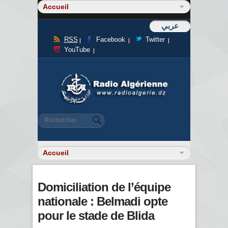
عربي
RSS
Facebook
Twitter
YouTube
Formulaire de recherche
Rechercher
Domiciliation de l’équipe
nationale : Belmadi opte
pour le stade de Blida