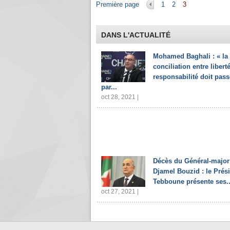
Pages
Première page
1
2
3
DANS L'ACTUALITÉ
Mohamed Baghali : « la
conciliation entre liberté
responsabilité doit pass
par...
oct 28, 2021 |
Décès du Général-major
Djamel Bouzid : le Prés
Tebboune présente ses..
oct 27, 2021 |