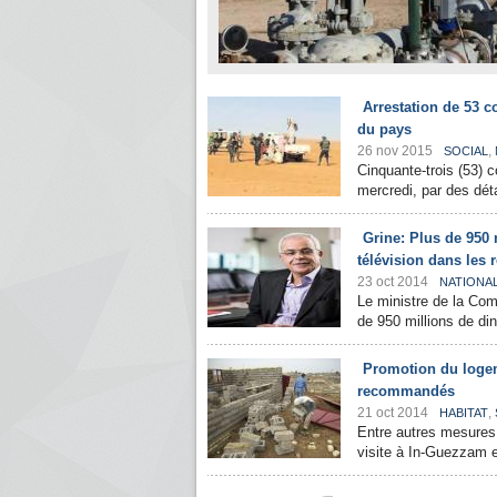
Arrestation de 53 c
du pays
26 nov 2015
,
SOCIAL
Cinquante-trois (53) c
mercredi, par des dét
Grine: Plus de 950 m
télévision dans les 
23 oct 2014
NATIONA
Le ministre de la Com
de 950 millions de din
Promotion du logem
recommandés
21 oct 2014
,
HABITAT
Entre autres mesures 
visite à In-Guezzam et