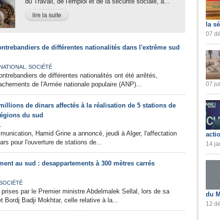
du Travail, de l'emploi et de la sécurité sociale, a...
lire la suite
la s
07 dé
ontrebandiers de différentes nationalités dans l'extrême sud
,
NATIONAL
SOCIÉTÉ
ontrebandiers de différentes nationalités ont été arrêtés,
achements de l'Armée nationale populaire (ANP)...
07 ju
illions de dinars affectés à la réalisation de 5 stations de
régions du sud
L
munication, Hamid Grine a annoncé, jeudi à Alger, l'affectation
acti
ars pour l'ouverture de stations de...
14 ja
ent au sud : desappartements à 300 mètres carrés
SOCIÉTÉ
prises par le Premier ministre Abdelmalek Sellal, lors de sa
du M
 Bordj Badji Mokhtar, celle relative à la...
12 dé