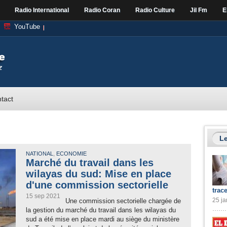
Radio International
Radio Coran
Radio Culture
Jil Fm
E
YouTube
tact
Le
,
NATIONAL
ECONOMIE
Marché du travail dans les
wilayas du sud: Mise en place
d'une commission sectorielle
trac
15 sep 2021
25 ja
Une commission sectorielle chargée de
la gestion du marché du travail dans les wilayas du
sud a été mise en place mardi au siège du ministère