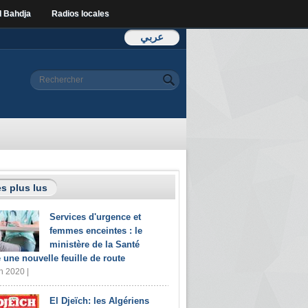
l Bahdja
Radios locales
عربي
Formulaire de
Rechercher
recherche
s plus lus
Services d'urgence et
femmes enceintes : le
ministère de la Santé
e une nouvelle feuille de route
n 2020 |
El Djeïch: les Algériens