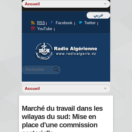
عربي
RSS
Facebook
Twitter
YouTube
Formulaire de recherche
Rechercher
Marché du travail dans les
wilayas du sud: Mise en
place d'une commission