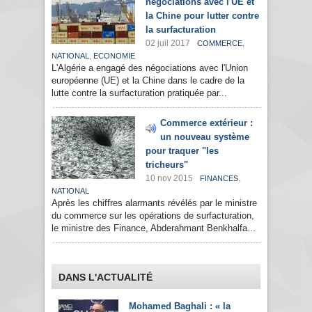
négociations avec l'UE et
la Chine pour lutter contre
la surfacturation
02 juil 2017
,
COMMERCE
,
NATIONAL
ECONOMIE
L'Algérie a engagé des négociations avec l'Union
européenne (UE) et la Chine dans le cadre de la
lutte contre la surfacturation pratiquée par...
Commerce extérieur :
un nouveau système
pour traquer "les
tricheurs"
10 nov 2015
,
FINANCES
NATIONAL
Après les chiffres alarmants révélés par le ministre
du commerce sur les opérations de surfacturation,
le ministre des Finance, Abderahmant Benkhalfa...
DANS L'ACTUALITÉ
Mohamed Baghali : « la