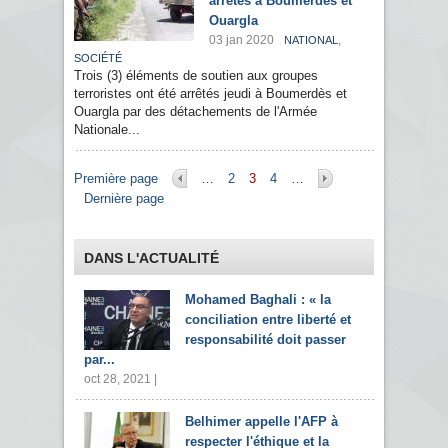
arrêtés à Boumerdès et
Ouargla
03 jan 2020
,
NATIONAL
SOCIÉTÉ
Trois (3) éléments de soutien aux groupes
terroristes ont été arrêtés jeudi à Boumerdès et
Ouargla par des détachements de l'Armée
Nationale...
Pages
Première page
…
2
3
4
…
Dernière page
DANS L'ACTUALITÉ
Mohamed Baghali : « la
conciliation entre liberté et
responsabilité doit passer
par...
oct 28, 2021 |
Belhimer appelle l'AFP à
respecter l'éthique et la