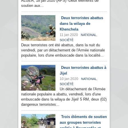
ALGER, 18 jan 2020 (APS) -Deux éléments de
soutien aux...
Deux terroristes abattus
dans la wilaya de
Khenchela
11 jan 2020
,
NATIONAL
SOCIÉTÉ
Deux terroristes ont été abattus, dans la nuit du
vendredi, par un détachement de l'Armée nationale
populaire, lors d'une embuscade dans la localité...
Deux terroristes abattus à
Jijel
10 jan 2020
,
NATIONAL
SOCIÉTÉ
Un détachement de l'Armée
nationale populaire a abattu, vendredi, lors d'une
embuscade dans la wilaya de Jijel/ 5 RM, deux (02)
dangereux terroristes...
Trois éléments de soutien
aux groupes terroristes