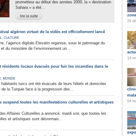
prometteur au début des années 2000, la « destination
Sahara » a été...
zone
lire la suite
26 dé
ival algérien virtuel de la vidéo est officiellement lancé
,
L
CULTURE
ie, l’agence digitale Elevatin organise, sous le patronage du
 et du ministère de l’environnement un...
actu
14 oc
et résidents locaux évacués pour fuir les incendies dans le
,
E
MONDE
t habitants turcs ont été évacués de leurs hôtels et domiciles
de la Turquie face à la progression des...
clin
mala
04 ma
e suspend toutes les manifestations culturelles et artistiques
des Affaires Culturelles a annoncé, mardi soir, que toutes les
lles et artistiques sont désormais...
expo