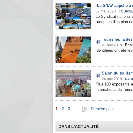
Le SNAV appelle à 
07 mai 2020
TOURIS
Le Syndicat national
l'adoption d'un plan n
Tourisme: la des
Beau
27 nov 2019
identifiées ont été le
Salon du tourism
26 nov 2019
NATI
Plus 100 exposants al
international du Tour
Pages
1
2
3
…
Dernière page
DANS L'ACTUALITÉ