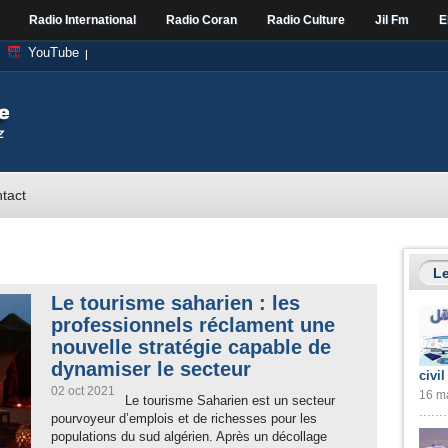
Radio International
Radio Coran
Radio Culture
Jil Fm
E
YouTube
tact
Le
Le tourisme saharien : les
professionnels réclament une
nouvelle stratégie capable de
dynamiser le secteur
civil
02 oct 2021
16 ma
Le tourisme Saharien est un secteur
pourvoyeur d’emplois et de richesses pour les
populations du sud algérien. Après un décollage