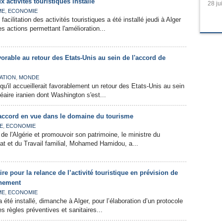
 activités touristiques installé
28 ju
,
ME
ECONOMIE
acilitation des activités touristiques a été installé jeudi à Alger
s actions permettant l'amélioration...
avorable au retour des Etats-Unis au sein de l'accord de
,
ATION
MONDE
 qu'il accueillerait favorablement un retour des Etats-Unis au sein
léaire iranien dont Washington s'est...
: accord en vue dans le domaine du tourisme
,
E
ECONOMIE
 de l'Algérie et promouvoir son patrimoine, le ministre du
nat et du Travail familial, Mohamed Hamidou, a...
re pour la relance de l’activité touristique en prévision de
inement
,
ME
ECONOMIE
été installé, dimanche à Alger, pour l’élaboration d’un protocole
es règles préventives et sanitaires...