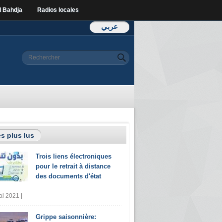
l Bahdja
Radios locales
عربي
Formulaire de
Rechercher
recherche
s plus lus
Trois liens électroniques
pour le retrait à distance
des documents d'état
i 2021 |
Grippe saisonnière: