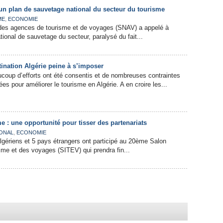
un plan de sauvetage national du secteur du tourisme
,
ME
ECONOMIE
 des agences de tourisme et de voyages (SNAV) a appelé à
ational de sauvetage du secteur, paralysé du fait...
tination Algérie peine à s’imposer
coup d’efforts ont été consentis et de nombreuses contraintes
vées pour améliorer le tourisme en Algérie. A en croire les...
e : une opportunité pour tisser des partenariats
,
ONAL
ECONOMIE
gériens et 5 pays étrangers ont participé au 20ème Salon
isme et des voyages (SITEV) qui prendra fin...