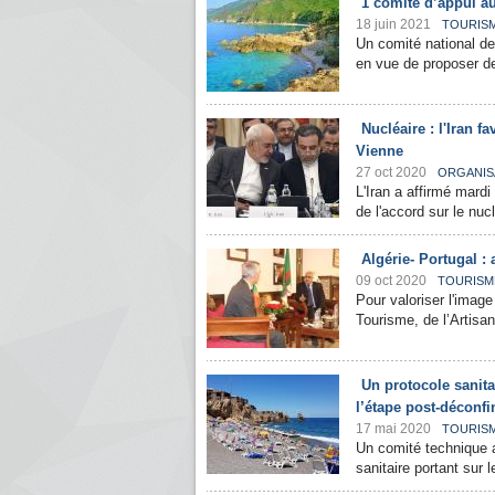
1 comité d’appui aux
18 juin 2021
TOURIS
Un comité national de f
en vue de proposer de
Nucléaire : l'Iran f
Vienne
27 oct 2020
ORGANIS
L'Iran a affirmé mardi
de l'accord sur le nuc
Algérie- Portugal 
09 oct 2020
TOURISM
Pour valoriser l'image
Tourisme, de l’Artisa
Un protocole sanitai
l’étape post-déconf
17 mai 2020
TOURIS
Un comité technique a 
sanitaire portant sur l