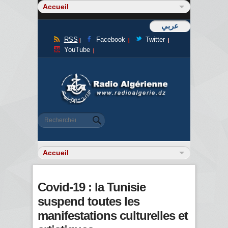
عربي
RSS
Facebook
Twitter
YouTube
Formulaire de recherche
Rechercher
Covid-19 : la Tunisie
suspend toutes les
manifestations culturelles et