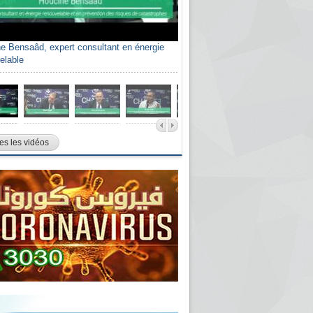
e Bensaâd, expert consultant en énergie
elable
es les vidéos