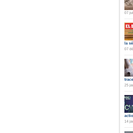
07 ju
la s
07 dé
trac
25 ja
acti
14 ja