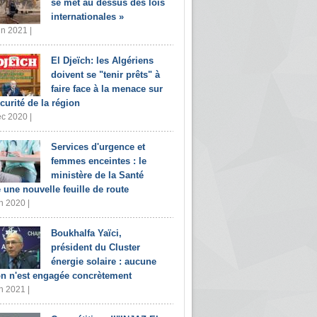
se met au dessus des lois
internationales »
in 2021 |
El Djeïch: les Algériens
doivent se "tenir prêts" à
faire face à la menace sur
écurité de la région
c 2020 |
Services d'urgence et
femmes enceintes : le
ministère de la Santé
e une nouvelle feuille de route
n 2020 |
Boukhalfa Yaïci,
président du Cluster
énergie solaire : aucune
on n'est engagée concrètement
n 2021 |