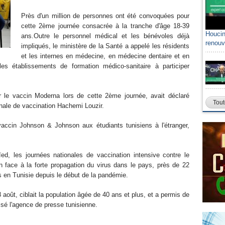
Près d'un million de personnes ont été convoquées pour
cette 2ème journée consacrée à la tranche d'âge 18-39
Houcin
ans.Outre le personnel médical et les bénévoles déjà
renouv
impliqués, le ministère de la Santé a appelé les résidents
et les internes en médecine, en médecine dentaire et en
es établissements de formation médico-sanitaire à participer
er le vaccin Moderna lors de cette 2ème journée, avait déclaré
Tout
nale de vaccination Hachemi Louzir.
 vaccin Johnson & Johnson aux étudiants tunisiens à l'étranger,
ïed, les journées nationales de vaccination intensive contre le
on face à la forte propagation du virus dans le pays, près de 22
s en Tunisie depuis le début de la pandémie.
août, ciblait la population âgée de 40 ans et plus, et a permis de
isé l'agence de presse tunisienne.