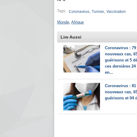
Tags:
,
,
Coronavirus
Tunisie
Vaccination
Monde
,
Afrique
Lire Aussi
Coronavirus : 79
nouveaux cas, 6
guérisons et 5 d
ces dernières 24
en...
Coronavirus : 81
nouveaux cas, 6
guérisons et 04 