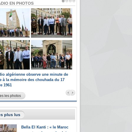
ADIO EN PHOTOS
dio algérienne observe une minute de
Les champions paralympiques 
ce à la mémoire des chouhada du 17
Radio Algérienne et recrutés 
re 1961
sportifs
es les photos
s plus lus
Bella El Kanti : « le Maroc