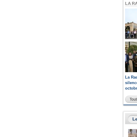
LA R
La Ra
silen
octob
Tout
Le