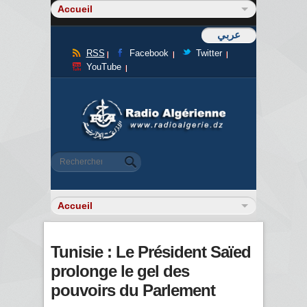
عربي
RSS
Facebook
Twitter
YouTube
Formulaire de recherche
Rechercher
Tunisie : Le Président Saïed
prolonge le gel des
pouvoirs du Parlement