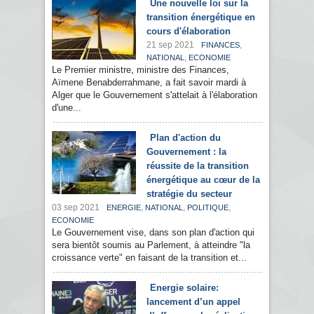
Une nouvelle loi sur la
transition énergétique en
cours d'élaboration
21 sep 2021
,
FINANCES
,
NATIONAL
ECONOMIE
Le Premier ministre, ministre des Finances,
Aïmene Benabderrahmane, a fait savoir mardi à
Alger que le Gouvernement s'attelait à l'élaboration
d'une...
Plan d'action du
Gouvernement : la
réussite de la transition
énergétique au cœur de la
stratégie du secteur
03 sep 2021
,
,
,
ENERGIE
NATIONAL
POLITIQUE
ECONOMIE
Le Gouvernement vise, dans son plan d'action qui
sera bientôt soumis au Parlement, à atteindre "la
croissance verte" en faisant de la transition et...
Energie solaire:
lancement d’un appel