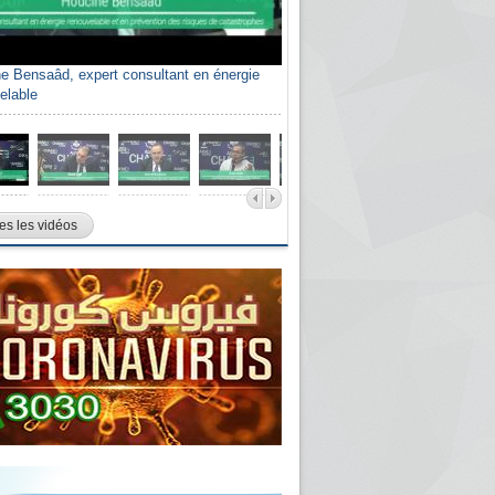
e Bensaâd, expert consultant en énergie
elable
es les vidéos