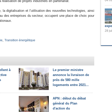
04 ma
réalisation de projets industriels en partenariat.
la digitalisation et l’utilisation des nouvelles technologies, ainsi
au des entreprises du secteur, occupent une place de choix pour
ationaux.
expo
28 ju
,
ie
Transition énergétique
llent à
Le premier ministre
ctive
annonce la livraison de
s
près de 580 mille
logements entre 2021...
APN : début du débat
général du Plan
d'action du