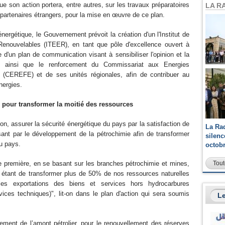
ue son action portera, entre autres, sur les travaux préparatoires
LA R
 partenaires étrangers, pour la mise en œuvre de ce plan.
énergétique, le Gouvernement prévoit la création d'un l'Institut de
Renouvelables (ITEER), en tant que pôle d'excellence ouvert à
re d'un plan de communication visant à sensibiliser l'opinion et la
ue, ainsi que le renforcement du Commissariat aux Energies
e (CEREFE) et de ses unités régionales, afin de contribuer au
nergies.
 pour transformer la moitié des ressources
n, assurer la sécurité énergétique du pays par la satisfaction de
La Ra
ant par le développement de la pétrochimie afin de transformer
silen
du pays.
octob
Tout
re première, en se basant sur les branches pétrochimie et mines,
if étant de transformer plus de 50% de nos ressources naturelles
es exportations des biens et services hors hydrocarbures
vices techniques)", lit-on dans le plan d'action qui sera soumis
Le
ppement de l’amont pétrolier, pour le renouvellement des réserves