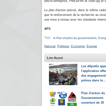
(Micro-entreprise, PME&PMI et Start-up) et la 
Le plan d'action prévoit, dans le même cadre, 
que le renforcement de la recherche au nive
une mise à niveau avec les standards intern
APS
Tags:
,
le Plan d'action du gouvernement
Energ
National
,
Politique
,
Economie
,
Energie
Lire Aussi
Les députés appe
l'application effe
des engagement
prévus dans le...
Plan d'action du
Gouvernement:
ouverture de 30