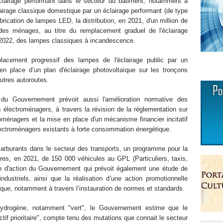
l’éclairage performant dans le secteur du bâtiment, notamment à
lairage classique domestique par un éclairage performant (de type
abrication de lampes LED, la distribution, en 2021, d'un million de
es ménages, au titre du remplacement graduel de l'éclairage
 de 2022, des lampes classiques à incandescence.
acement progressif des lampes de l'éclairage public par un
n place d’un plan d'éclairage photovoltaïque sur les tronçons
utres autoroutes.
du Gouvernement prévoit aussi l'amélioration normative des
électroménagers, à travers la révision de la réglementation sur
roménagers et la mise en place d'un mécanisme financier incitatif
ectroménagers existants à forte consommation énergétique.
arburants dans le secteur des transports, un programme pour la
ires, en 2021, de 150 000 véhicules au GPL (Particuliers, taxis,
lan d'action du Gouvernement qui prévoit également une étude de
ndustriels, ainsi que la réalisation d’une action promotionnelle
ique, notamment à travers l’instauration de normes et standards.
l'hydrogène, notamment "vert", le Gouvernement estime que le
if prioritaire", compte tenu des mutations que connait le secteur