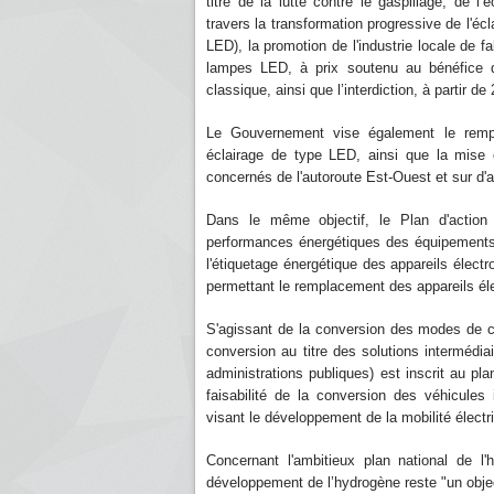
titre de la lutte contre le gaspillage, de 
travers la transformation progressive de l'éc
LED), la promotion de l'industrie locale de f
lampes LED, à prix soutenu au bénéfice d
classique, ainsi que l’interdiction, à partir
Le Gouvernement vise également le rempl
éclairage de type LED, ainsi que la mise e
concernés de l'autoroute Est-Ouest et sur d'a
Dans le même objectif, le Plan d'action 
performances énergétiques des équipements 
l'étiquetage énergétique des appareils élect
permettant le remplacement des appareils él
S'agissant de la conversion des modes de c
conversion au titre des solutions intermédia
administrations publiques) est inscrit au p
faisabilité de la conversion des véhicules i
visant le développement de la mobilité électr
Concernant l'ambitieux plan national de 
développement de l’hydrogène reste "un object