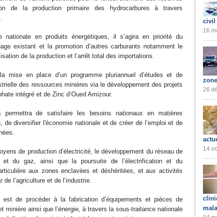
ion de la production primaire des hydrocarbures à travers
.
civil
16 ma
nationale en produits énergétiques, il s’agira en priorité du
inage existant et la promotion d’autres carburants notamment le
sation de la production et l’arrêt total des importations.
de la mise en place d’un programme pluriannuel d’études et de
zone
ustrielle des ressources minières via le développement des projets
26 dé
phate intégré et de Zinc d’Oued Amizour.
es permettra de satisfaire les besoins nationaux en matières
, de diversifier l'économie nationale et de créer de l’emploi et de
nées.
actu
14 oc
moyens de production d’électricité, le développement du réseau de
té et du gaz, ainsi que la poursuite de l’électrification et du
rticulière aux zones enclavées et déshéritées, et aux activités
 de l’agriculture et de l’industrie.
clin
tif est de procéder à la fabrication d’équipements et pièces de
mala
t minière ainsi que l’énergie, à travers la sous-traitance nationale