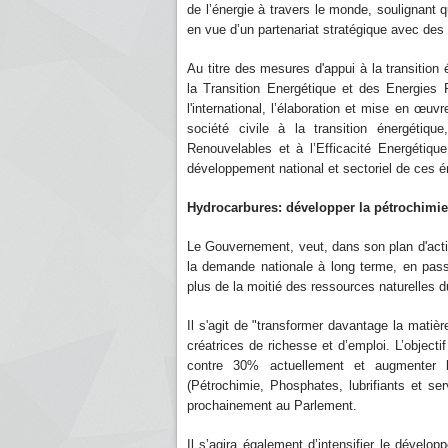
de l’énergie à travers le monde, soulignant q
en vue d’un partenariat stratégique avec des
Au titre des mesures d'appui à la transition 
la Transition Energétique et des Energies 
l'international, l’élaboration et mise en œuv
société civile à la transition énergétiq
Renouvelables et à l’Efficacité Energétiqu
développement national et sectoriel de ces é
Hydrocarbures: développer la pétrochimie
Le Gouvernement, veut, dans son plan d'actio
la demande nationale à long terme, en pass
plus de la moitié des ressources naturelles 
Il s'agit de "transformer davantage la matiè
créatrices de richesse et d’emploi. L’object
contre 30% actuellement et augmenter l
(Pétrochimie, Phosphates, lubrifiants et ser
prochainement au Parlement.
Il s’agira également d’intensifier le dévelo