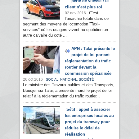
perte de vitesse : le
client n’est plus roi
C’est
02 nov 2016
l’anarchie totale dans ce
segment des moyens de locomotion "Taxi-
services" où les usagers vivent au quotidien un
autre calvaire du coté ...
APN : Talai présente le
projet de loi portant
règlementation du trafic
routier devant la
commission spécialisée
26 oct 2016
,
,
SOCIAL
NATIONAL
SOCIÉTÉ
Le ministre des Travaux publics et des Transports,
Boudjemaa Talai, a présenté mardi le projet de loi
relatif à la règlementation du trafic routier...
Sétif : appel à associer
les entreprises locales au
projet du tramway pour
réduire le délai de
réalisation