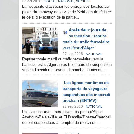
23 oct 2016
,
,
SOCIAL
NATIONAL
SOCIÉTÉ
La nécessité d’associer les entreprises locales au
projet du tramway de la ville de Sétif afin de réduire
le délai d’exécution de la partie...
Après deux jours de
suspension : reprise
totale du trafic ferroviaire
vers l’est d’Alger
27 sep 2016
NATIONAL
Reprise totale mardi du trafic ferroviaire vers la
banlieue est d’Alger après trois jours de suspension
suite à l’accident survenu dimanche au niveau...
Les lignes maritimes de
transports de voyageurs
suspendues dès mercredi
prochain (ENTMV)
22 sep 2016
NATIONAL
Les liaisons maritimes reliant les ports d'Alger-
Azeffoun-Bejaia-Jijel et El Djamila-Tipaza-Cherchell
seront suspendues à compter de mercredi...