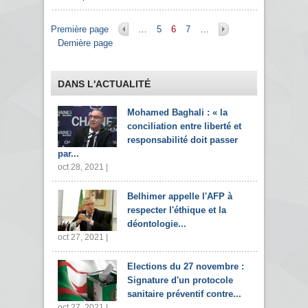
Pages
Première page
…
5
6
7
…
Dernière page
DANS L'ACTUALITÉ
Mohamed Baghali : « la
conciliation entre liberté et
responsabilité doit passer
par...
oct 28, 2021 |
Belhimer appelle l'AFP à
respecter l'éthique et la
déontologie...
oct 27, 2021 |
Elections du 27 novembre :
Signature d'un protocole
sanitaire préventif contre...
oct 27, 2021 |