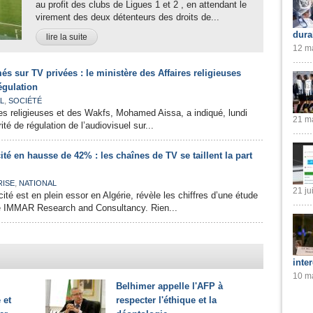
au profit des clubs de Ligues 1 et 2 , en attendant le
virement des deux détenteurs des droits de...
dura
lire la suite
12 ma
 sur TV privées : le ministère des Affaires religieuses
régulation
,
L
SOCIÉTÉ
res religieuses et des Wakfs, Mohamed Aissa, a indiqué, lundi
21 ma
rité de régulation de l’audiovisuel sur...
ité en hausse de 42% : les chaînes de TV se taillent la part
,
RISE
NATIONAL
21 ju
ité est en plein essor en Algérie, révèle les chiffres d’une étude
été IMMAR Research and Consultancy. Rien...
inte
10 ma
Belhimer appelle l'AFP à
 et
respecter l'éthique et la