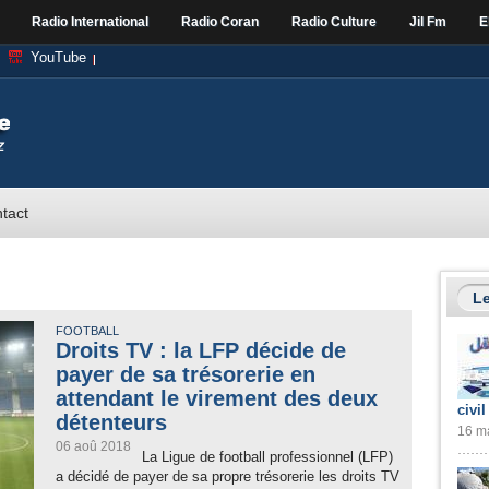
Radio International
Radio Coran
Radio Culture
Jil Fm
E
YouTube
tact
Le
FOOTBALL
Droits TV : la LFP décide de
payer de sa trésorerie en
attendant le virement des deux
civil
détenteurs
16 ma
06 aoû 2018
La Ligue de football professionnel (LFP)
a décidé de payer de sa propre trésorerie les droits TV