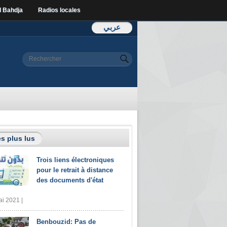
l Bahdja
Radios locales
عربي
Formulaire de
Rechercher
recherche
s plus lus
Trois liens électroniques
pour le retrait à distance
des documents d'état
i 2021 |
Benbouzid: Pas de