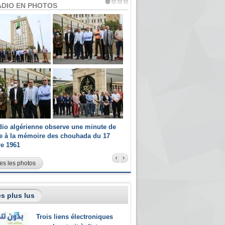
ADIO EN PHOTOS
dio algérienne observe une minute de
Les champions paralympiques 
ce à la mémoire des chouhada du 17
Radio Algérienne et recrutés 
re 1961
sportifs
es les photos
s plus lus
Trois liens électroniques