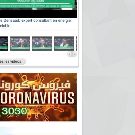
e Bensaâd, expert consultant en énergie
elable
es les vidéos