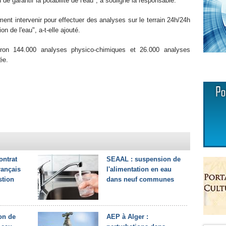
de garantir la potabilité de l'eau", a souligné la responsable.
nt intervenir pour effectuer des analyses sur le terrain 24h/24h
n de l'eau", a-t-elle ajouté.
ron 144.000 analyses physico-chimiques et 26.000 analyses
ée.
ontrat
SEAAL : suspension de
rançais
l'alimentation en eau
stion
dans neuf communes
on de
AEP à Alger :