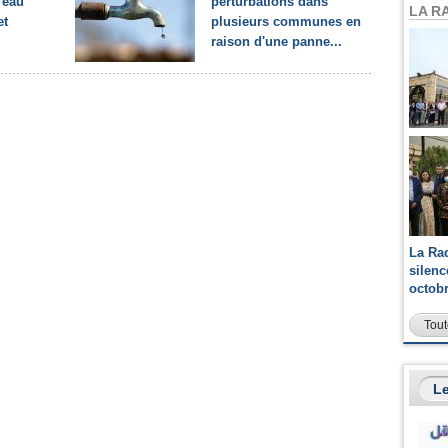
 eau
perturbations dans
LA R
et
plusieurs communes en
raison d'une panne...
La Ra
silen
octob
Tout
Le