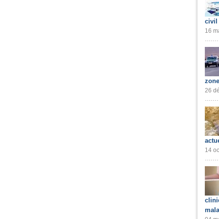
civil
16 ma
zone
26 dé
actu
14 oc
clin
mala