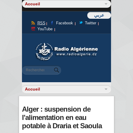
عربي
RSS
Facebook
Twitter
YouTube
Formulaire de recherche
Rechercher
Alger : suspension de
l'alimentation en eau
potable à Draria et Saoula