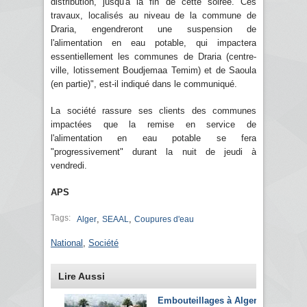
distribution, jusqu'à la fin de cette soirée. Ces
travaux, localisés au niveau de la commune de
Draria, engendreront une suspension de
l'alimentation en eau potable, qui impactera
essentiellement les communes de Draria (centre-
ville, lotissement Boudjemaa Temim) et de Saoula
(en partie)", est-il indiqué dans le communiqué.
La société rassure ses clients des communes
impactées que la remise en service de
l'alimentation en eau potable se fera
"progressivement" durant la nuit de jeudi à
vendredi.
APS
Tags:
,
,
Alger
SEAAL
Coupures d'eau
National
,
Société
Lire Aussi
Embouteillages à Alger: