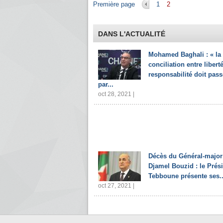
Pages
Première page
1
2
DANS L'ACTUALITÉ
Mohamed Baghali : « la
conciliation entre liberté
responsabilité doit pass
par...
oct 28, 2021 |
Décès du Général-major
Djamel Bouzid : le Prés
Tebboune présente ses..
oct 27, 2021 |