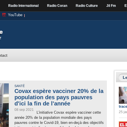
Radio International
Radio Coran
Radio Culture
Jil Fm
E
YouTube
tact
Le
SANTÉ
Covax espère vacciner 20% de la
population des pays pauvres
d'ici la fin de l'année
trac
08 sep 2021
25 ja
L'initiative Covax espère vacciner cette
année 20% de la population mondiale des pays
pauvres contre le Covid-19, bien en-deçà des objectifs