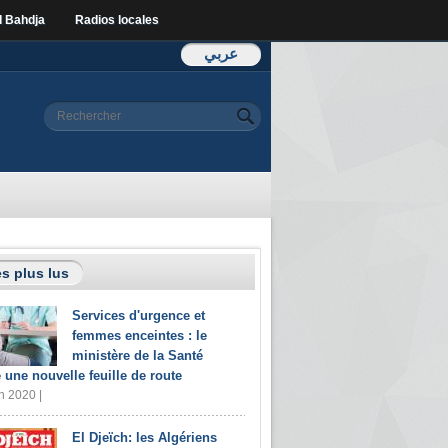
l Bahdja
Radios locales
عربي
Formulaire de
Rechercher
recherche
s plus lus
Services d'urgence et
femmes enceintes : le
ministère de la Santé
e une nouvelle feuille de route
n 2020 |
El Djeïch: les Algériens