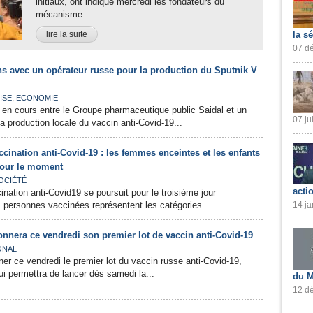
initiaux, ont indiqué mercredi les fondateurs du
mécanisme...
lire la suite
la s
07 dé
ns avec un opérateur russe pour la production du Sputnik V
,
ISE
ECONOMIE
en cours entre le Groupe pharmaceutique public Saidal et un
07 ju
a production locale du vaccin anti-Covid-19...
ination anti-Covid-19 : les femmes enceintes et les enfants
our le moment
OCIÉTÉ
acti
ation anti-Covid19 se poursuit pour le troisième jour
es personnes vaccinées représentent les catégories...
14 ja
ionnera ce vendredi son premier lot de vaccin anti-Covid-19
ONAL
ner ce vendredi le premier lot du vaccin russe anti-Covid-19,
ui permettra de lancer dès samedi la...
du M
12 dé