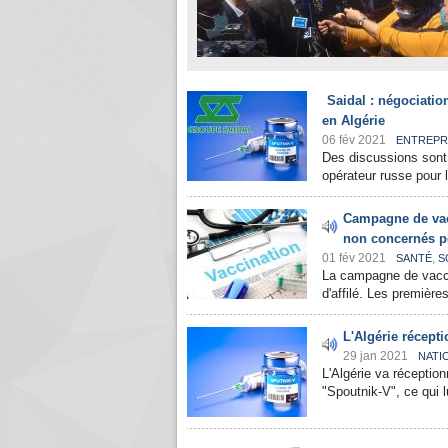
Saidal : négociatio
en Algérie
06 fév 2021
ENTREPR
Des discussions sont 
opérateur russe pour l
Campagne de vacc
non concernés p
01 fév 2021
,
SANTÉ
S
La campagne de vaccin
d'affilé. Les premièr
L'Algérie récept
29 jan 2021
NATI
L'Algérie va réception
"Spoutnik-V", ce qui l