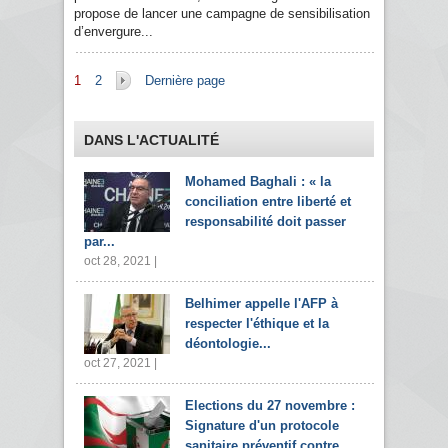
propose de lancer une campagne de sensibilisation
d’envergure...
Pages
1
2
Dernière page
DANS L'ACTUALITÉ
Mohamed Baghali : « la
conciliation entre liberté et
responsabilité doit passer
par...
oct 28, 2021 |
Belhimer appelle l'AFP à
respecter l'éthique et la
déontologie...
oct 27, 2021 |
Elections du 27 novembre :
Signature d'un protocole
sanitaire préventif contre...