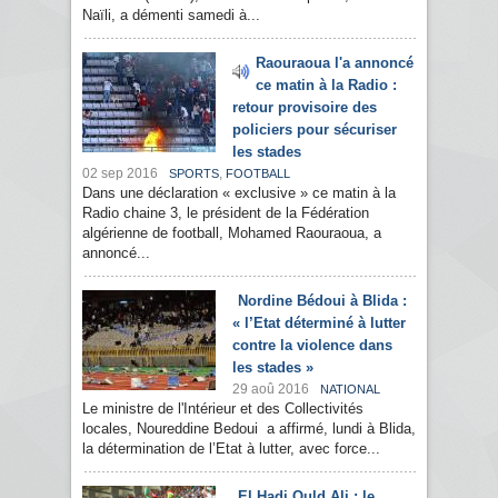
Naïli, a démenti samedi à...
Raouraoua l'a annoncé
ce matin à la Radio :
retour provisoire des
policiers pour sécuriser
les stades
02 sep 2016
,
SPORTS
FOOTBALL
Dans une déclaration « exclusive » ce matin à la
Radio chaine 3, le président de la Fédération
algérienne de football, Mohamed Raouraoua, a
annoncé...
Nordine Bédoui à Blida :
« l’Etat déterminé à lutter
contre la violence dans
les stades »
29 aoû 2016
NATIONAL
Le ministre de l'Intérieur et des Collectivités
locales, Noureddine Bedoui a affirmé, lundi à Blida,
la détermination de l’Etat à lutter, avec force...
El Hadi Ould Ali : le