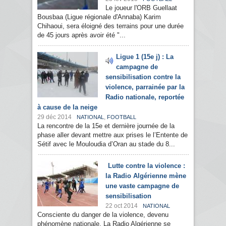
Le joueur l'ORB Guellaat
Bousbaa (Ligue régionale d'Annaba) Karim
Chihaoui, sera éloigné des terrains pour une durée
de 45 jours après avoir été "...
Ligue 1 (15e j) : La
campagne de
sensibilisation contre la
violence, parrainée par la
Radio nationale, reportée
à cause de la neige
29 déc 2014
,
NATIONAL
FOOTBALL
La rencontre de la 15e et dernière journée de la
phase aller devant mettre aux prises le l’Entente de
Sétif avec le Mouloudia d’Oran au stade du 8...
Lutte contre la violence :
la Radio Algérienne mène
une vaste campagne de
sensibilisation
22 oct 2014
NATIONAL
Consciente du danger de la violence, devenu
phénomène nationale, La Radio Algérienne se