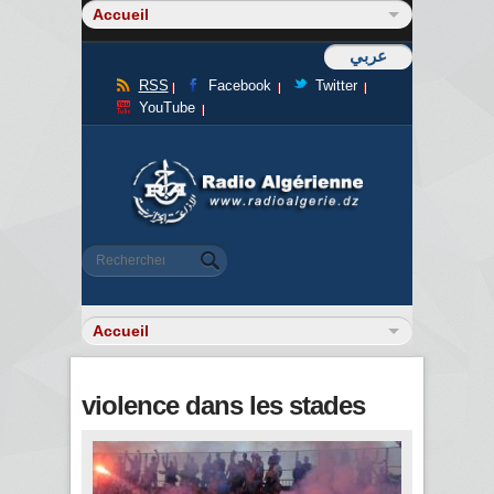
عربي
RSS
Facebook
Twitter
YouTube
Formulaire de recherche
Rechercher
violence dans les stades