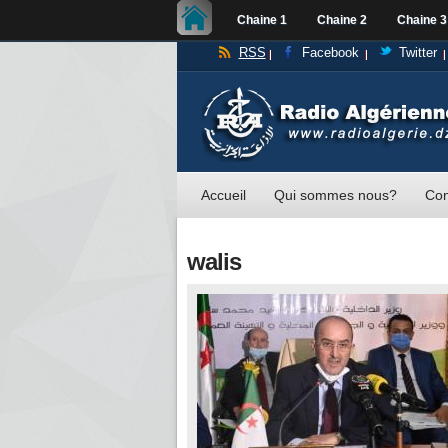
Chaine 1
Chaine 2
Chaine 3
RSS
Facebook
Twitter
Accueil
Qui sommes nous?
Con
walis