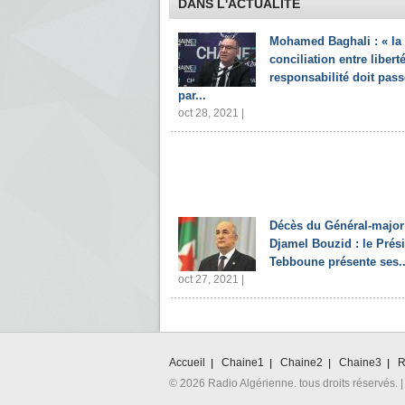
DANS L'ACTUALITÉ
Mohamed Baghali : « la
conciliation entre liberté
responsabilité doit pass
par...
oct 28, 2021 |
Décès du Général-major
Djamel Bouzid : le Prés
Tebboune présente ses..
oct 27, 2021 |
Accueil
Chaine1
Chaine2
Chaine3
R
© 2026 Radio Algérienne. tous droits réservés. |