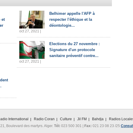
Belhimer appelle l'AFP à
 et
respecter l'éthique et la
er
déontologie...
oct 27, 2021 |
Elections du 27 novembre :
Signature d'un protocole
sanitaire préventif contre...
oct 27, 2021 |
ident
.
adio International
Radio Coran
Culture
Jil FM
Bahdja
Radios Locale
 21, Boulevard des martyrs. Alger.
Tél:
023 500 301 |
Fax:
021 23 08 23 /25
Consult