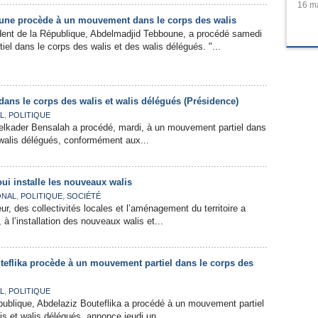
16 ma
une procède à un mouvement dans le corps des walis
dent de la République, Abdelmadjid Tebboune, a procédé samedi
iel dans le corps des walis et des walis délégués. "...
ans le corps des walis et walis délégués (Présidence)
,
L
POLITIQUE
delkader Bensalah a procédé, mardi, à un mouvement partiel dans
 walis délégués, conformément aux...
i installe les nouveaux walis
,
,
ONAL
POLITIQUE
SOCIÉTÉ
ieur, des collectivités locales et l’aménagement du territoire a
 à l’installation des nouveaux walis et...
teflika procède à un mouvement partiel dans le corps des
,
L
POLITIQUE
publique, Abdelaziz Bouteflika a procédé à un mouvement partiel
is et walis délégués, annonce jeudi un...