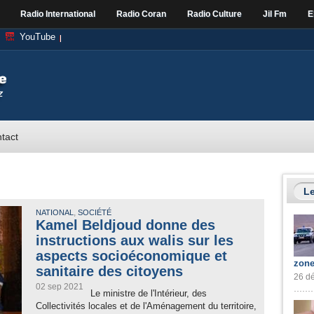
Radio International
Radio Coran
Radio Culture
Jil Fm
E
YouTube
tact
Le
,
NATIONAL
SOCIÉTÉ
Kamel Beldjoud donne des
instructions aux walis sur les
aspects socioéconomique et
zone
sanitaire des citoyens
26 dé
02 sep 2021
Le ministre de l'Intérieur, des
Collectivités locales et de l'Aménagement du territoire,