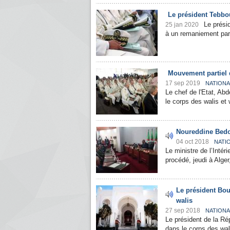
Le président Tebbo
Le prési
25 jan 2020
à un remaniement part
Mouvement partiel d
17 sep 2019
NATIONA
Le chef de l'Etat, Ab
le corps des walis et
Noureddine Bedou
04 oct 2018
NATI
Le ministre de l’Intér
procédé, jeudi à Alger,
Le président Bou
walis
27 sep 2018
NATIONA
Le président de la Ré
dans le corps des wal