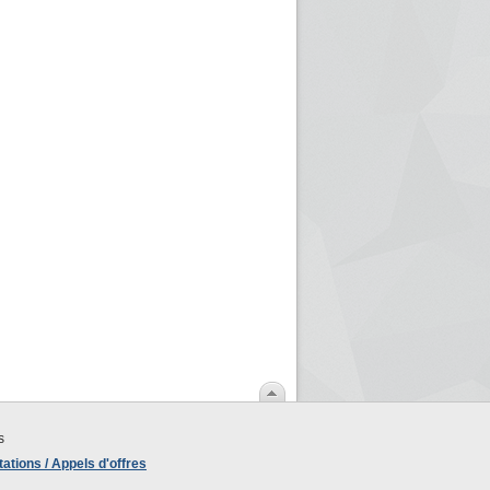
s
ations / Appels d'offres