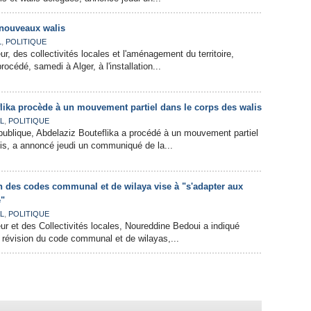
 nouveaux walis
,
L
POLITIQUE
eur, des collectivités locales et l'aménagement du territoire,
océdé, samedi à Alger, à l'installation...
flika procède à un mouvement partiel dans le corps des walis
,
L
POLITIQUE
publique, Abdelaziz Bouteflika a procédé à un mouvement partiel
is, a annoncé jeudi un communiqué de la...
n des codes communal et de wilaya vise à "s'adapter aux
e"
,
L
POLITIQUE
ieur et des Collectivités locales, Noureddine Bedoui a indiqué
 révision du code communal et de wilayas,...