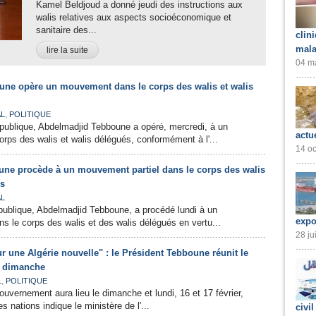
Kamel Beldjoud a donné jeudi des instructions aux
walis relatives aux aspects socioéconomique et
sanitaire des...
clin
mala
lire la suite
04 ma
une opère un mouvement dans le corps des walis et walis
,
AL
POLITIQUE
publique, Abdelmadjid Tebboune a opéré, mercredi, à un
actu
ps des walis et walis délégués, conformément à l'...
14 oc
une procède à un mouvement partiel dans le corps des walis
és
AL
publique, Abdelmadjid Tebboune, a procédé lundi à un
expo
s le corps des walis et des walis délégués en vertu...
28 ju
 une Algérie nouvelle" : le Président Tebboune réunit le
s dimanche
,
L
POLITIQUE
ouvernement aura lieu le dimanche et lundi, 16 et 17 février,
s nations indique le ministère de l'...
civil