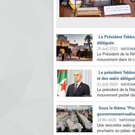
Le Président Tebbo
délégués
25 aoû 2021
NATION
Le Président de la Ré
mouvement dans le cor
Le président Tebbo
et des walis délégu
31 aoû 2020
NATION
Le président de la Ré
mouvement partiel dan
Sous le thème "Pour
gouvernement-wali
14 fév 2020
NATIONA
Une rencontre walis-g
prochains au palais de