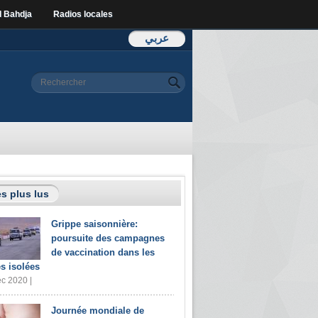
l Bahdja
Radios locales
عربي
Formulaire de
Rechercher
recherche
s plus lus
Grippe saisonnière:
poursuite des campagnes
de vaccination dans les
s isolées
c 2020 |
Journée mondiale de