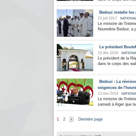
Bedoui installe les
22 juil 2017
NATIONA
Le ministre de l'Intéri
Nouredine Bedoui, a pr
Le président Boute
15 déc 2016
NATIONA
Le président de la Ré
dans le corps des wal
Bedoui : La révisio
exigences de l'heur
13 nov 2016
NATIONA
Le ministre de l'Intér
samedi à Alger que la
Pages
1
2
Dernière page