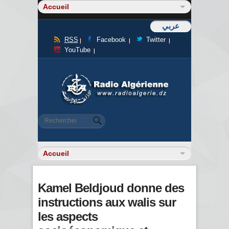
عربي
RSS
Facebook
Twitter
YouTube
Formulaire de recherche
Rechercher
Kamel Beldjoud donne des
instructions aux walis sur
les aspects