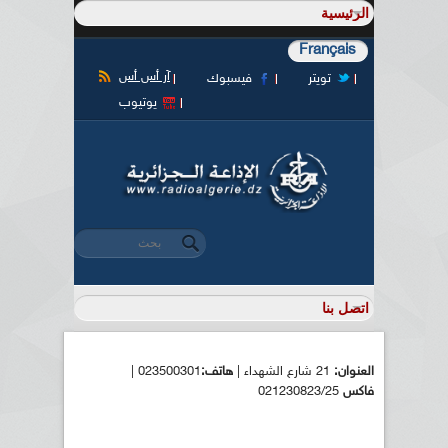
Français
آر أس أس
تويتر
فيسبوك
يوتيوب
‏بحث ‏
استمارة البحث
العنوان:
21 شارع الشهداء |
هاتف:
023500301 |
فاكس
021230823/25