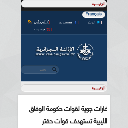
Français
آر أس أس
تويتر
فيسبوك
يوتيوب
‏بحث ‏
استمارة البحث
غارات جوية لقوات حكومة الوفاق
الليبية تستهدف قوات حفتر