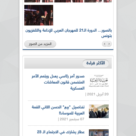
لى أرواح
بالصور... الدورة الـ21 للمهرجان العربي للإذاعة والتلفزيون
بتونس
المزيد من الصور
الأكثر قراءة
صدور أمر رئاسي يعدل ويتمم الأمر
المتضمن قانون المعاشات
العسكرية
20 أبريل 2021 |
تفـاصيل "بيع" الحسن الثاني القمة
العربية للموساد!!
07 سبتمبر 2021 |
عطار يشارك في الاجتماع الـ 23