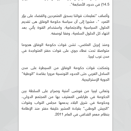
14.5) في حدود الأصابعة".
وأضاف "تعليمات قواتنا بسحق المتمردين والقضاء على بؤر
التمرد "، مشيرا إلى أن سياسة حكومة الوفاق هى تقديم
الحلول السياسية والاجتماعية، واستخدام القوة يأتي بعد
انتهاء كل الحلول السلمية، وفقا لوصفه.
ومنذ إبريل الماضي، تشن قوات حكومة الوفاق هجوما
متواصلا تحت غطاء جوي على قوات حفتر المتواجدة في
مدن غرب ليبيا.
وتمكنت قوات حكومة الوفاق من السيطرة على مدن
الساحل الغربي حتى الحدود التونسية مرورا بقاعدة "الوطية"
الجوية الإستراتيجية.
وتعاني ليبيا من فوضى أمنية وصراع على السلطة بين
الحكومة في طرابلس المعترف بها من المجتمع الدولي،
وحكومة في شرق البلاد يدعمها مجلس النواب وقوات
"الجيش الوطني" بقيادة المشير خليفة حفتر منذ الإطاحة
بنظام معمر القذافي في العام 2011.