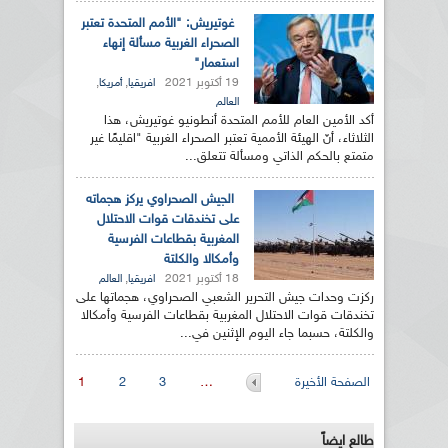
غوتيريش: "الأمم المتحدة تعتبر
الصحراء الغربية مسألة إنهاء
استعمار"
19 أكتوبر 2021
,
,
افريقيا
أمريكا
العالم
أكد الأمين العام للأمم المتحدة أنطونيو غوتيريش، هذا
الثلاثاء، أنّ الهيئة الأممية تعتبر الصحراء الغربية "اقليمًا غير
متمتع بالحكم الذاتي ومسألة تتعلق...
الجيش الصحراوي يركز هجماته
على تخندقات قوات الاحتلال
المغربية بقطاعات الفرسية
وأمكالا والكلتة
18 أكتوبر 2021
,
افريقيا
العالم
ركزت وحدات جيش التحرير الشعبي الصحراوي، هجماتها على
تخندقات قوات الاحتلال المغربية بقطاعات الفرسية وأمكالا
والكلتة، حسبما جاء اليوم الإثنين في...
الصفحات
الصفحة الأخيرة
…
3
2
1
طالع ايضاً