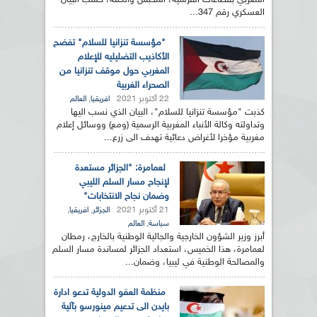
المغربي بقطاعات الفرسية، المحبس والكلتة، حسب البيان
العسكري رقم 347...
"مؤسسة تنزانيا للسلام" تفضح
الأكاذيب التضليليه للإعلام
المغربي حول موقف تنزانيا من
الصحراء الغربية
22 أكتوبر 2021
,
افريقيا
العالم
كذبت "مؤسسة تنزانيا للسلام"، البيان الذي نسب اليها
وتداولته وكالة الأنباء المغربية الرسمية (ومع) ووسائل إعلام
مغربية مؤخرا لأغراض دعائية تهدف الى زرع...
لعمامرة: "الجزائر مستعدة
لإنجاح مسار السلم الليبي
وضمان نجاح الانتخابات"
21 أكتوبر 2021
,
,
الجزائر
افريقيا
,
سياسة
العالم
أبرز وزير الشؤون الخارجية والجالية الوطنية بالخارج، رمطان
لعمامرة، هذا الخميس، استعداد الجزائر لمساندة مسار السلم
والمصالحة الوطنية في ليبيا، وضمان...
منظمة العفو الدولية تدعو ادارة
بايدن الى تدعيم مينورسو بآلية