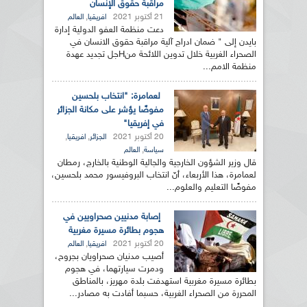
مراقبة حقوق الإنسان
21 أكتوبر 2021
,
افريقيا
العالم
دعت منظمة العفو الدولية إدارة
بايدن إلى " ضمان ادراج آلية مراقبة حقوق الانسان في
الصحراء الغربية خلال تدوين اللائحة منHجل تجديد عهدة
منظمة الامم...
لعمامرة: "انتخاب بلحسين
مفوضًا يؤشر على مكانة الجزائر
في إفريقيا"
20 أكتوبر 2021
,
,
الجزائر
افريقيا
,
سياسة
العالم
قال وزير الشؤون الخارجية والجالية الوطنية بالخارج، رمطان
لعمامرة، هذا الأربعاء، أنّ انتخاب البروفيسور محمد بلحسين،
مفوضًا التعليم والعلوم...
إصابة مدنيين صحراويين في
هجوم بطائرة مسيرة مغربية
20 أكتوبر 2021
,
افريقيا
العالم
أصيب مدنيان صحراويان بجروح،
ودمرت سيارتهما، في هجوم
بطائرة مسيرة مغربية استهدفت بلدة مهريز، بالمناطق
المحررة من الصحراء الغربية، حسبما أفادت به مصادر...