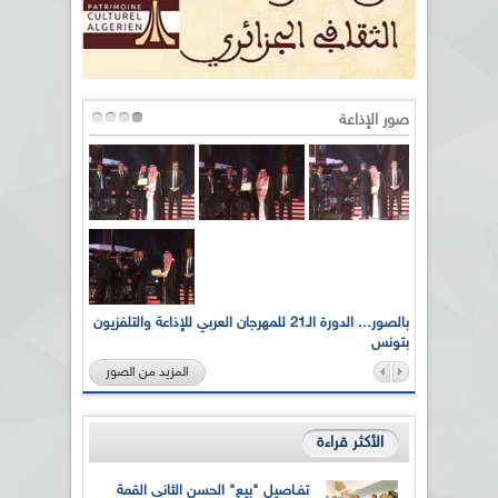
صور الإذاعة
لى أرواح
بالصور... الدورة الـ21 للمهرجان العربي للإذاعة والتلفزيون
بتونس
المزيد من الصور
الأكثر قراءة
تفـاصيل "بيع" الحسن الثاني القمة