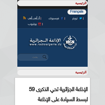
Français
آر أس أس
تويتر
فيسبوك
يوتيوب
‏بحث ‏
استمارة البحث
الإذاعة الجزائرية تحي الذكرى 59
لبسط السيادة على الإذاعة