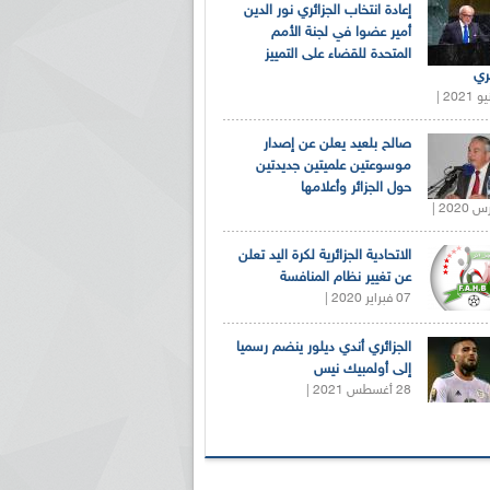
إعادة انتخاب الجزائري نور الدين
أمير عضوا في لجنة الأمم
المتحدة للقضاء على التمييز
ري
صالح بلعيد يعلن عن إصدار
موسوعتين علميتين جديدتين
حول الجزائر وأعلامها
الاتحادية الجزائرية لكرة اليد تعلن
عن تغيير نظام المنافسة
07 فبراير 2020 |
الجزائري أندي ديلور ينضم رسميا
إلى أولمبيك نيس
28 أغسطس 2021 |