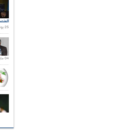
العنص
25 يونيو 2021 |
04 مارس 2020 |