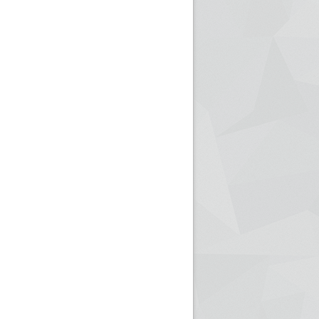
ريم الإذاعة الجزائرية للرياضيين البارالمبيين المتوجين
بالصور... اللقاء الوطني لمديري الإذ
اليات في طوكيو
حول مرافقة وتغطية الإنتخابات المحلية لـ27 نوفمب