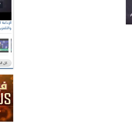
والتلفزي
كل ال