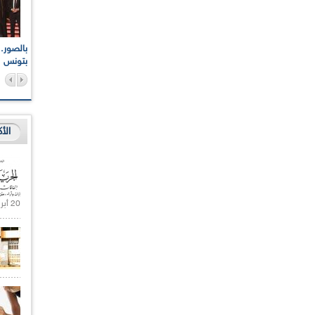
اعات الوطنية والجهوية
الإذاعة الجزائرية تقف دقيقة صمت ترحما على أرواح شهداء
ر 2021
17 أكتوبر 1961
بتونس
الأ
20 أبريل 2021 |