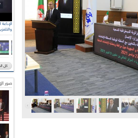
رئيس الل
والتلفزي
الصحراو
كل ال
صور الإ