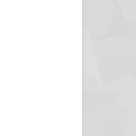
ريم الإذاعة الجزائرية للرياضيين البارالمبيين المتوجين
بالصور... اللقاء الوطني لمديري الإذ
اليات في طوكيو
حول مرافقة وتغطية الإنتخابات المحلية لـ27 نوفمب