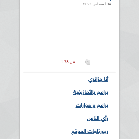
04 أغسطس 2021
1 من 73
أنا جزائري
برامج بالأمازيغية
برامج و حوارات
رأي الناس
ربورتاجات الموقع