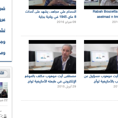
ضيف
Rabah Boucetta
الدحداح علي مجاهد، يشهد على أحداث
aselmad n tm
8 ماي 1945 في ولاية بجاية
عرو
09 فبراير 2016
نشا
وجو
وم
الأ
يت موهوب مسؤول عن
مصطفى آيت موهوب مكلف بالموقع
 بالأمازيغية لوأج
الإلكتروني في طبعته الأمازيغية لواج
29 أبريل 2015
22 فبراير 2021 |