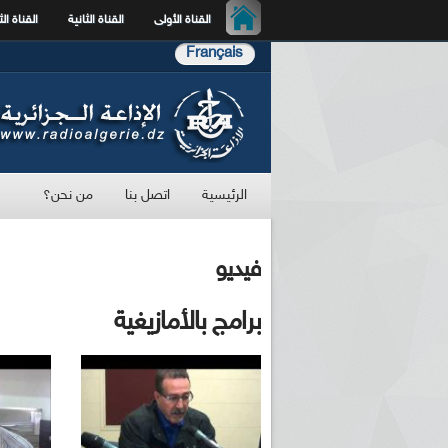
القناة الأولى
القناة الثانية
القناة الث
Français
الرئيسية
اتصل بنا
من نحن؟
فيديو
برامج بالأمازيغية