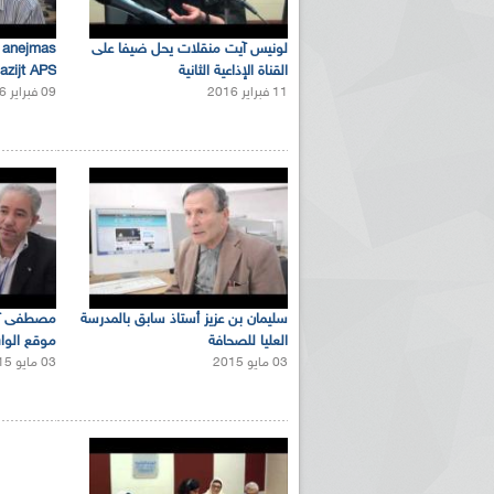
لونيس آيت منقلات يحل ضيفا على
 anejmas
القناة الإذاعية الثانية
azijt APS
11 فبراير 2016
09 فبراير 2016
سليمان بن عزيز أستاذ سابق بالمدرسة
مصطفى آ
العليا للصحافة
موقع الواب
03 مايو 2015
03 مايو 2015