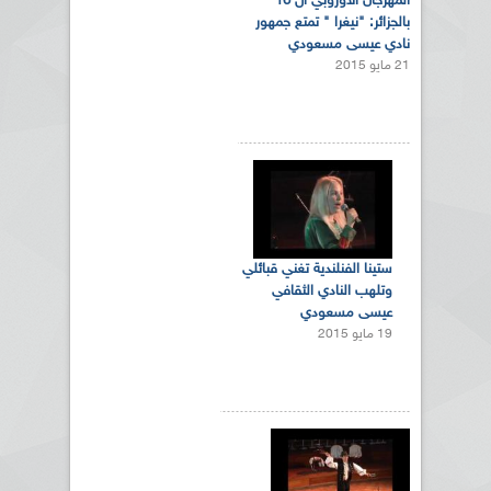
المهرجان الأوروبي ال 16
بالجزائر: "نيغرا " تمتع جمهور
نادي عيسى مسعودي
21 مايو 2015
ستينا الفنلندية تغني قبائلي
وتلهب النادي الثقافي
عيسى مسعودي
19 مايو 2015