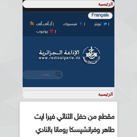
Français
آر أس أس
تويتر
فيسبوك
يوتيوب
‏بحث ‏
استمارة البحث
مقطع من حفل الثنائي فيرا ايت
طاهر وفرانشيسكا رومانا بالنادي