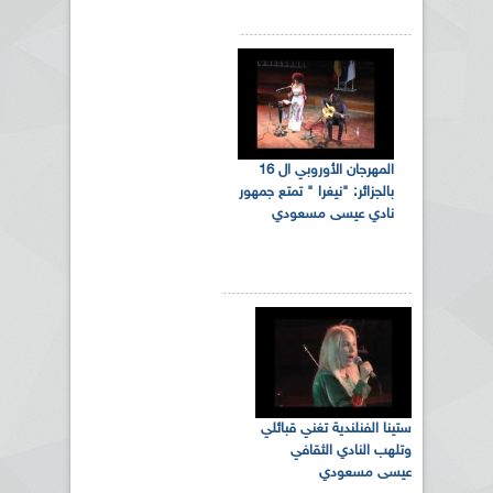
المهرجان الأوروبي ال 16
بالجزائر: "نيغرا " تمتع جمهور
نادي عيسى مسعودي
ستينا الفنلندية تغني قبائلي
وتلهب النادي الثقافي
عيسى مسعودي