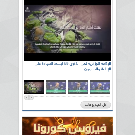
رئيس اللجنة الوطنية الجزائرية للتضامن مع الشعب
الإذاعة الجزائرية تحي الذكرى 59 لبسط السيادة على
الإذاعة والتلفزيون
الصحراوي السيد سعيد العياشي
كل الفيديوهات