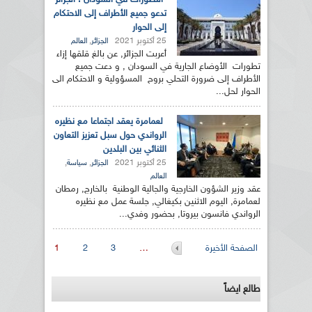
التطورات في السودان : الجزائر
تدعو جميع الأطراف إلى الاحتكام
إلى الحوار
25 أكتوبر 2021
,
الجزائر
العالم
أعربت الجزائر, عن بالغ قلقها إزاء
تطورات الأوضاع الجارية في السودان , و دعت جميع
الأطراف إلى ضرورة التحلي بروح المسؤولية و الاحتكام الى
الحوار لحل...
لعمامرة يعقد اجتماعا مع نظيره
الرواندي حول سبل تعزيز التعاون
الثنائي بين البلدين
25 أكتوبر 2021
,
,
الجزائر
سياسة
العالم
عقد وزير الشؤون الخارجية والجالية الوطنية بالخارج, رمطان
لعمامرة, اليوم الاثنين بكيغالي, جلسة عمل مع نظيره
الرواندي فانسون بيروتا, بحضور وفدي...
الصفحات
الصفحة الأخيرة
…
3
2
1
طالع ايضاً