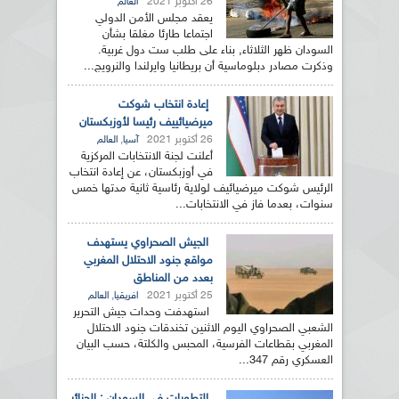
26 أكتوبر 2021
العالم
يعقد مجلس الأمن الدولي
اجتماعا طارئا مغلقا بشأن
السودان ظهر الثلاثاء, بناء على طلب ست دول غربية.
وذكرت مصادر دبلوماسية أن بريطانيا وايرلندا والنرويج...
إعادة انتخاب شوكت
ميرضيائييف رئيسا لأوزبكستان
26 أكتوبر 2021
,
آسيا
العالم
أعلنت لجنة الانتخابات المركزية
في أوزبكستان، عن إعادة انتخاب
الرئيس شوكت ميرضيائيف لولاية رئاسية ثانية مدتها خمس
سنوات، بعدما فاز في الانتخابات...
الجيش الصحراوي يستهدف
مواقع جنود الاحتلال المغربي
بعدد من المناطق
25 أكتوبر 2021
,
افريقيا
العالم
استهدفت وحدات جيش التحرير
الشعبي الصحراوي اليوم الاثنين تخندقات جنود الاحتلال
المغربي بقطاعات الفرسية، المحبس والكلتة، حسب البيان
العسكري رقم 347...