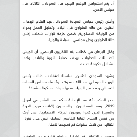
أن يتم استعراض الوضع الجديد في السودان, الثلاثاء, في
مجلس الأمن.
وأعلن رئيس مجلس السيادة السوداني عبد الفتاح البرهان,
الاثنين, عن حالة الطوارئ في البلاد, وتعليق العمل بمواد
من الوثيقة الدستورية, ضمن حزمة قرارات شملت إعلان
حالة الطوارئ وحل مجلسي السيادة والوزراء.
وقال البرهان في خطاب بثه التلفزيون الرسمي, أن الجيش
اتخذ تلك الخطوات بهدف حماية الثورة والبلاد, واعدا
بتشكيل حكومة جديدة.
وشهد السودان الاثنين, سلسلة اعتقالات طالت رئيس
الوزراء السوداني عبد الله حمدوك وأعضاء بمجلس السيادة
الانتقالي وعدد من الوزراء نفذتها قوات عسكرية مشتركة.
يجدر التذكير بأنه بعد الإطاحة بحكم عمر البشير في أفريل
2019, وقع العسكريون والمدنيون (ائتلاف قوى الحرية
والتغيير) الذين كانوا يقودون الحركة الاحتجاجية, في أوت
من نفس السنة, اتفاقا لتقاسم السلطة نص على فترة
انتقالية من ثلاث سنوات تم تمديدها لاحقا.
وبموجب الاتفاق, تم تشكيل سلطة تنفيذية من الطرفين