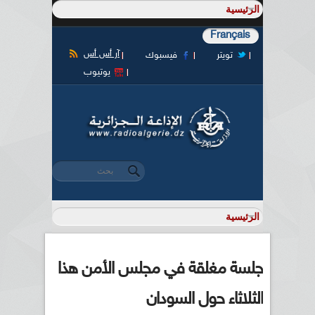
Français
آر أس أس
تويتر
فيسبوك
يوتيوب
‏بحث ‏
استمارة البحث
جلسة مغلقة في مجلس الأمن هذا
الثلاثاء حول السودان