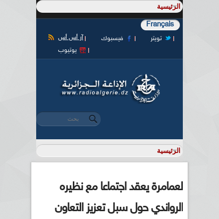
Français
آر أس أس
تويتر
فيسبوك
يوتيوب
‏بحث ‏
استمارة البحث
لعمامرة يعقد اجتماعا مع نظيره
الرواندي حول سبل تعزيز التعاون