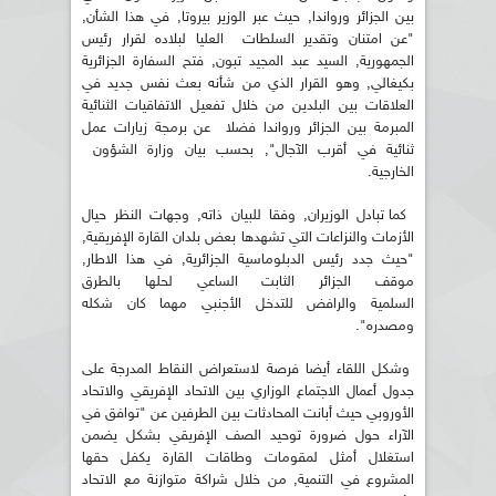
بين الجزائر ورواندا, حيث عبر الوزير بيروتا, في هذا الشأن,
"عن امتنان وتقدير السلطات العليا لبلاده لقرار رئيس
الجمهورية, السيد عبد المجيد تبون, فتح السفارة الجزائرية
بكيغالي, وهو القرار الذي من شأنه بعث نفس جديد في
العلاقات بين البلدين من خلال تفعيل الاتفاقيات الثنائية
المبرمة بين الجزائر ورواندا فضلا عن برمجة زيارات عمل
ثنائية في أقرب الآجال", بحسب بيان وزارة الشؤون
الخارجية.
‎كما تبادل الوزيران, وفقا للبيان ذاته, وجهات النظر حيال
الأزمات والنزاعات التي تشهدها بعض بلدان القارة الإفريقية,
"حيث جدد رئيس الدبلوماسية الجزائرية, في هذا الاطار,
موقف الجزائر الثابت الساعي لحلها بالطرق
السلمية والرافض للتدخل الأجنبي مهما كان شكله
ومصدره".
وشكل اللقاء أيضا فرصة لاستعراض النقاط المدرجة على
جدول أعمال الاجتماع الوزاري بين الاتحاد الإفريقي والاتحاد
الأوروبي حيث أبانت المحادثات بين الطرفين عن "توافق في
الآراء حول ضرورة توحيد الصف الإفريقي بشكل يضمن
استغلال أمثل لمقومات وطاقات القارة يكفل حقها
المشروع في التنمية, من خلال شراكة متوازنة مع الاتحاد