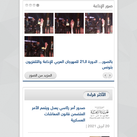
صور الإذاعة
لى أرواح
بالصور... الدورة الـ21 للمهرجان العربي للإذاعة والتلفزيون
بتونس
المزيد من الصور
الأكثر قراءة
صدور أمر رئاسي يعدل ويتمم الأمر
المتضمن قانون المعاشات
العسكرية
20 أبريل 2021 |