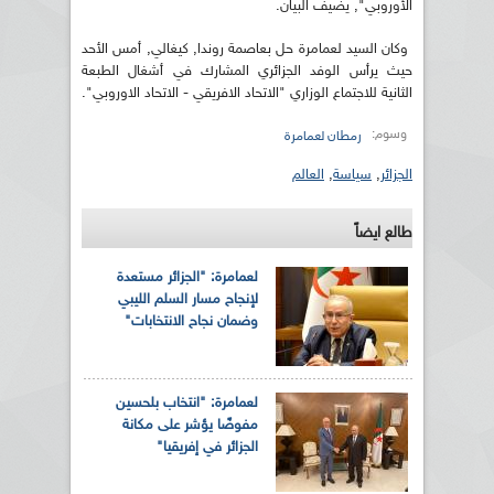
الأوروبي", يضيف البيان.
وكان السيد لعمامرة حل بعاصمة روندا, كيغالي, أمس الأحد
حيث يرأس الوفد الجزائري المشارك في أشغال الطبعة
الثانية للاجتماع الوزاري "الاتحاد الافريقي - الاتحاد الاوروبي".
وسوم:
رمطان لعمامرة
الجزائر
,
سياسة
,
العالم
طالع ايضاً
لعمامرة: "الجزائر مستعدة
لإنجاح مسار السلم الليبي
وضمان نجاح الانتخابات"
لعمامرة: "انتخاب بلحسين
مفوضًا يؤشر على مكانة
الجزائر في إفريقيا"