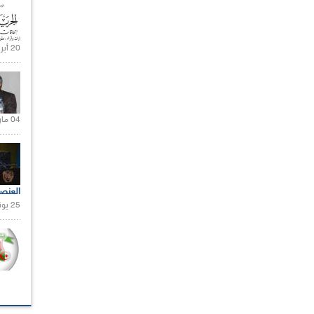
20 أبريل 2021 |
04 مارس 2020 |
العنص
25 يونيو 2021 |