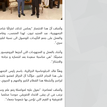
وأضاف أنّ هذا الانتصار "يعكس كذلك اعترافًا شام
الجمهورية، عبد المجيد تبون، لهذا المنصب، وقام
والعمل على جمع التأييدات للوصول الى نسبة اغلبية
سري".
وأشاد بالعمل و المجهودات التي أنجزها البروفيسور 
مضيفًا: "هي مناسبة سعيدة بعد انتصاره و نجاحه في 
والابتكار".
وهنّأ قائد الدبلوماسية الجزائرية، باسم رئيس الجمه
على هذا النجاح الكبير، مؤكًدا أنّ الجزائر كعضو ن
لبرامج وأنشطة هذا القطاع الكبير والمهم و الحيوي م
وأضاف لعمامرة: "نعول عليه لمواصلة رفع علم وسمعة 
نرغب في ان يبقى الاتحاد الافريقي موحدا مخلصا 
الافريقية و القيم التي تؤمن بها شعوبنا جمعاء".