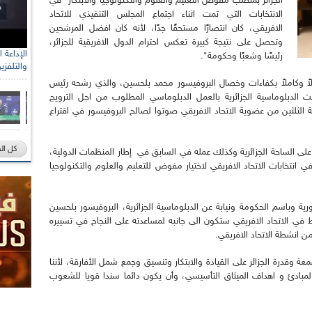
الجزائر بمنصب مفوض التعليم والعلوم والتكنولوجيا والابتكار "في
الانتخابات التي تمت اثناء اجتماع المجلس التنفيذي للاتحاد
الافريقي، كان انتصارًا مستحقًا جدًا، لأنه كان افضل المرشحين
وتحصل على نتيجة كبيرة تعكس احترام الدول الافريقية للجزائر،
رئيسًا وشعبًا وحكومة".
والتلفزي
لاً وكاملاً بكفاءات وخصال البروفيسور محمد بلحسين، والذي رشحه رئيس
ت الدبلوماسية الجزائرية بالعمل الدبلوماسي المطلوب من اجل الترويج
 الثلثين من عضوية الاتحاد الافريقي صوتوا لصالح البروفيسور في اقتراع
كل ال
على الساحة الجزائرية وكذلك عمله في السابق في إطار المنظمات الدولية،
انتخابات الاتحاد الافريقي لاختيار مفوض للتعليم والعلوم والتكنولوجيا
ورية وباسم الحكومة ونيابة عن الدبلوماسية الجزائرية، البروفيسور بلحسين
اشط في الاتحاد الافريقي ستكون الى جانبه لمساعدته على النجاح في تسييره
ن انشطة الاتحاد الافريقي.
وقدرة الجزائر على القيادة والابتكار وتنسيق وجمع شمل الأفارقة، لأننا
لمبادئ و اهداف الميثاق التأسيسي، وأن يكون دائما سندا قويا للشعوب