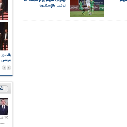
جزائر
جيبوتي-الجزائر يوم الجمعة 12
نوفمبر بالإسكندرية
اعات الوطنية والجهوية
الإذاعة الجزائرية تقف دقيقة صمت ترحما على أرواح شهداء
ر 2021
17 أكتوبر 1961
بتونس
الأ
10 فبراير 2021 |