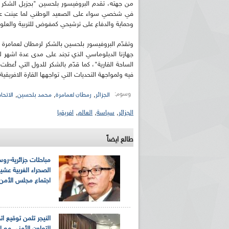
من جهته، تقدم البروفيسور بلحسين "بجزيل الشكر ل
في شخصي سواء على الصعيد الوطني لما عينت عضوا 
وحماية والدفاع على ترشيحي كمفوض للتربية والعلوم وا
وتقدّم البروفيسور بلحسين بالشكر لرمطان لعمامرة "
جهازنا الدبلوماسي الذي تجند على مدى عدة اشهر لتح
الساحة القارية"، كما قدّم بالشكر للدول التي أعطت 
فيه ولمواجهة التحديات التي تواجهها القارة الافريقية
وسوم:
,
,
,
الجزائر
رمطان لعمامرة
محمد بلحسين
الاتحا
الجزائر
,
سياسة
,
العالم
,
افريقيا
طالع ايضاً
مباحثات جزائرية-رو
الصحراء الغربية عشية
اجتماع مجلس الأمن
النيجر تثمن توقيع ات