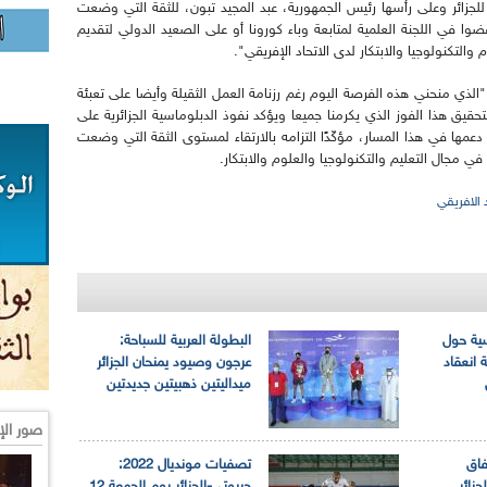
لجزائر وعلى رأسها رئيس الجمهورية، عبد المجيد تبون، للثقة التي وضعت
في اللجنة العلمية لمتابعة وباء كورونا أو على الصعيد الدولي لتقديم
لتكنولوجيا والابتكار لدى الاتحاد الإفريقي".
الذي منحني هذه الفرصة اليوم رغم رزنامة العمل الثقيلة وأيضا على تعبئة
قيق هذا الفوز الذي يكرمنا جميعا ويؤكد نفوذ الدبلوماسية الجزائرية على
دعمها في هذا المسار، مؤكّدًا التزامه بالارتقاء لمستوى الثقة التي وضعت
 في مجال التعليم والتكنولوجيا والعلوم والابتكار.
د الافريقي
سية حول
البطولة العربية للسباحة:
 انعقاد
عرجون وصيود يمنحان الجزائر
ميداليتين ذهبيتين جديدتين
صور الإ
فاق
تصفيات مونديال 2022: