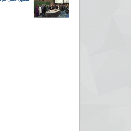
التعاون الأمني مع ال
ريم الإذاعة الجزائرية للرياضيين البارالمبيين المتوجين
بالصور... اللقاء الوطني لمديري الإذ
اليات في طوكيو
حول مرافقة وتغطية الإنتخابات المحلية لـ27 نوفمب