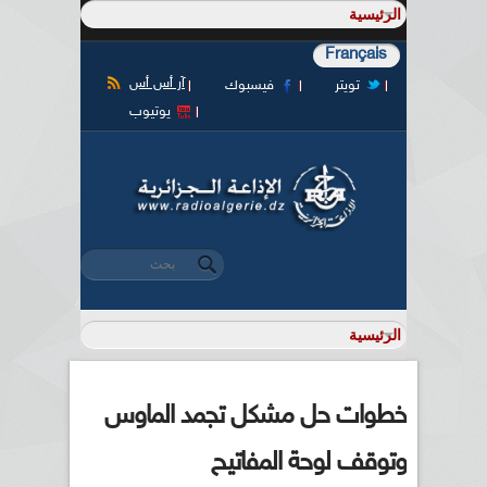
Français
آر أس أس
تويتر
فيسبوك
يوتيوب
‏بحث ‏
استمارة البحث
خطوات حل مشكل تجمد الماوس
وتوقف لوحة المفاتيح