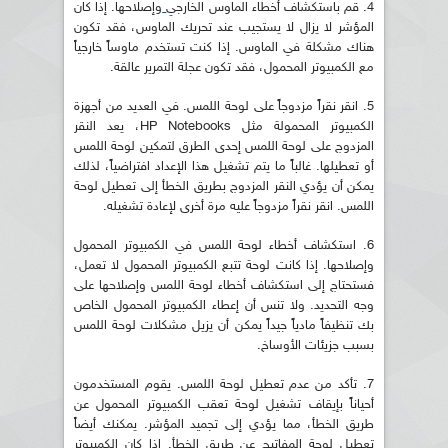
4. قم باستكشاف أخطاء الماوس الخارجي
وإصلاحها. إذا كان
المؤشر لا يزال لا يستجيب عند تحريك الماوس، فقد تكون
هناك مشكلة في الماوس. إذا كنت تستخدم ماوساً خارجياً
مع الكمبيوتر المحمول، فقد تكون عجلة التمرير عالقة.
5. انقر نقراً مزدوجاً على لوحة اللمس. في العديد من أجهزة
الكمبيوتر المحمولة مثل HP Notebooks، يعد النقر
المزدوج على لوحة اللمس إحدى الطرق لتمكين لوحة اللمس
أو تعطيلها. غالباً ما يتم تشغيل هذا الإعداد افتراضياً، لذلك
يمكن أن يؤدي النقر المزدوج بطريق الخطأ إلى تعطيل لوحة
اللمس. انقر نقراً مزدوجاً عليه مرة أخرى لإعادة تشغيله.
6. استكشاف أخطاء لوحة اللمس في الكمبيوتر المحمول
وإصلاحها. إذا كانت لوحة تتبع الكمبيوتر المحمول لا تعمل،
فستحتاج إلى استكشاف أخطاء لوحة اللمس وإصلاحها على
وجه التحديد. ولا تنس أن إعطاء الكمبيوتر المحمول الخاص
بك تنظيفاً مادياً جيداً يمكن أن يزيل مشكلات لوحة اللمس
بسبب جزيئات الأوساخ.
7. تأكد من عدم تعطيل لوحة اللمس. يقوم المستخدمون
أحياناً بإيقاف تشغيل لوحة تعقب الكمبيوتر المحمول عن
طريق الخطأ، مما يؤدي إلى تجميد المؤشر. يمكنك أيضاً
تعطيل لوحة المفاتيح عن طريق الخطأ. إذا كان الكمبيوتر