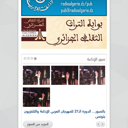
صور الإذاعة
لى أرواح
بالصور... الدورة الـ21 للمهرجان العربي للإذاعة والتلفزيون
بتونس
المزيد من الصور