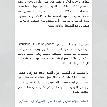
بنظام Windows، وابحث عن خيار Keyboards، وقم
بتوسيع القائمة، وانقر بزر الماوس الأيمن فوق Standard
PS / 2 Keyboard، متبوعاً بتحديث برنامج التشغيل. بعد
انتهاء التحديث، اختبره لمعرفة ما إذا كانت لوحة المفاتيح
تعمل أم لا. إذا لم يكن الأمر كذلك، فإن الخطوة التالية هي
حذف برنامج التشغيل وإعادة تثبيته.
انقر بزر الماوس الأيمن فوق Standard PS / 2 Keyboard
مرة أخرى ثم حدد خيار إلغاء تثبيت الجهاز. بمجرد حذف برنامج
التشغيل، أعد تشغيل جهازك، ويجب إعادة تثبيت برنامج
التشغيل تلقائياً. اختبر لوحة المفاتيح مرة أخرى لمعرفة ما إذا
كان قد تم حل المشكلة.
إذا فشلت كل الأشياء، فإن الخيار الأخير هو إجراء فحص
للبرامج الضارة باستخدام أداة مثل Malwarebytes. من
المحتمل أن لوحة مفاتيح الكمبيوتر المحمول لا تعمل بسبب
نوع من الفيروسات، والذي يمكن أن يتخلص منه فحص
البرامج الضارة.
وسوم:
,
,
,
مؤشر الماوس
لوحة اللمس
الكمبيوتر
لوحة المفاتيح