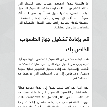
أما بالنسبة للوحة المفاتيح، فهناك بعض الأشياء التي
يمكنك القيام بها إذا كانت لوحة مفاتيح الكمبيوتر المحمول
لديك لا تعمل، بعضها سهل نسبياً، والبعض الآخر أكثر
تعقيداً. على أي حال، يمكن بالتأكيد إصلاح المشكلات
المتعلقة بلوحة المفاتيح. إليك بعض الحلول والنصائح التي
ستساعدك على حل المشكلة.
قم بإعادة تشغيل جهاز الحاسوب
الخاص بك
عندما تواجه مشاكل في الكمبيوتر الشخصي، فهذا هو أول
شيء يجب تجربته قبل إجراء المزيد من عمليات استكشاف
الأخطاء وإصلاحها. تعد إعادة تشغيل الكمبيوتر عملية سريعة
وسهلة، وقد تؤدي إلى حل المشكلات التي تواجهها مع
لوحة المفاتيح.
الخبر السار هو أنك لست بحاجة إلى لوحة مفاتيح فعالة
لإعادة تشغيل الكمبيوتر المحمول. كل ما عليك فعله هو
فتح قائمة ابدأ في نظام التشغيل Windows 10، والنقر
فوق الطاقة، ثم تحديد خيار إعادة التشغيل. إذا كنت تواجه
مشكلات مع الماوس ولوحة اللمس أيضاً، فاضغط مع