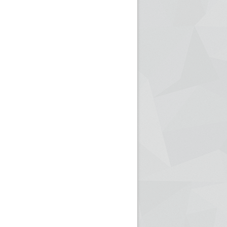
ريم الإذاعة الجزائرية للرياضيين البارالمبيين المتوجين
بالصور... اللقاء الوطني لمديري الإذ
اليات في طوكيو
حول مرافقة وتغطية الإنتخابات المحلية لـ27 نوفمب