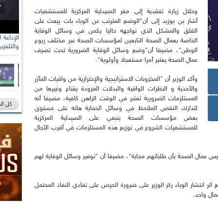
وخلال زيارة تفقدية إلى مقر الصيدلية المركزية للمستشفيات
أشار بن بوزيد إلى أن"الوضع المترتب عن الوباء بات يبعث على
القلق والمشكل الذي نواجهه حاليا يكمن في وسائل الوقاية
الخاصة بعمال الصحة التابعين لمؤسسات الصحة عبر مختلف ربوع
والتلفزي
الوطن"، مضيفا أن"وضع وسائل الوقاية الضرورية تحت تصرف
عمال الصحة يعتبر أمرا مستعجلا وأولوية".
وأكد الوزير أن "المخزونات الاستراتيجية والإحترازية من واقيات المآزر
والأحذية و النظرات الواقية والبدلات المزودة بقناع وغيرها من
المستلزمات الضرورية تعتبر في الوقت الراهن كافية، مضيفا أنه
كل ال
لتدارك النقص الملاحظ في وسائل الحماية هاته على مستوى
بعض مؤسسات الصحة ينبغي على الصيدلية المركزية
للمستشفيات الشروع في توزيع هذه المستلزمات في أقرب الآجال
س عمال الصحة بأن طلباتهم مجابة"، مضيفا أن "توفير وسائل الوقاية لهم
اثر انتشار الوباء ركز الوزير على ضرورة الحرص على تفادي النفاذ المحتمل
ال واحد.