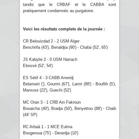
tandis que le CRBAF et le CABBA sont
pratiquement condamnés au purgatoire.
Voici les résultats complets de la journée :
CR Belouizdad 2 - 2 USM Alger
Benchrifa (43'), Benaldjia (90') - Chafai (52', 65')
JS Kabylie 2 - 0 USM Harrach
Ebossé (52', 54')
ES Sétif 4 - 3 CABB Arreridj
Belameiri ('), Gourmi (67'), Lamri (88') - Bouflih (5'),
Mansour (22'), Guechi (52')
MC Oran 3 - 1 CRB Ain Fakroun
Bouaicha (40'), Bradja (50'), Benyettou (88') - Chaib
(44' SP)
RC Arbaâ 1 - 1 MCE Eulma
Bougeroua (75') - Derardja (10')