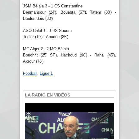
JSM Béjaia 3 - 1 CS Constantine
Benmansour (24'), Bouabta (57'), Tatem (88') -
Boulemdais (30')
ASO Chlef 1 - 1 JS Saoura
Tedjar (19') - Aoudou (85')
MC Alger 2 - 2 MO Béjaia
Bouchrit (25' SP), Hachoud (90') - Rahal (45'),
Akrour (76')
Football
,
Ligue 1
LA RADIO EN VIDÉOS