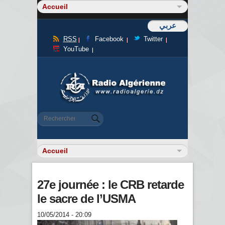
عربي
RSS
Facebook
Twitter
YouTube
Formulaire de recherche
Rechercher
27e journée : le CRB retarde
le sacre de l’USMA
10/05/2014 - 20:09