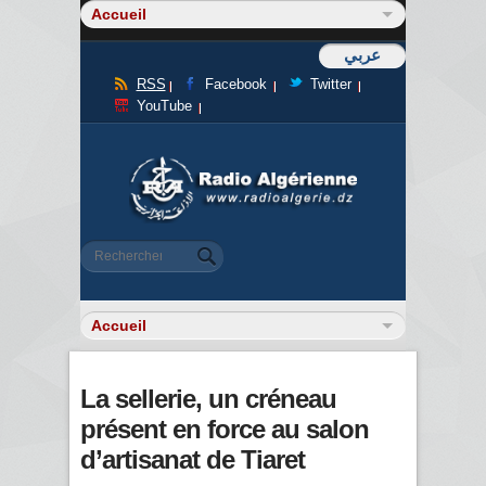
عربي
RSS
Facebook
Twitter
YouTube
Formulaire de recherche
Rechercher
La sellerie, un créneau
présent en force au salon
d’artisanat de Tiaret