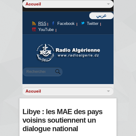
عربي
RSS
Facebook
Twitter
YouTube
Formulaire de recherche
Rechercher
Libye : les MAE des pays
voisins soutiennent un
dialogue national