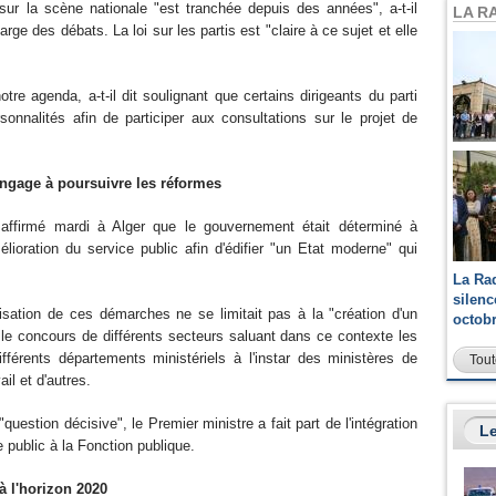
sur la scène nationale "est tranchée depuis des années", a-t-il
LA R
ge des débats. La loi sur les partis est "claire à ce sujet et elle
tre agenda, a-t-il dit soulignant que certains dirigeants du parti
onnalités afin de participer aux consultations sur le projet de
’engage à poursuivre les réformes
affirmé mardi à Alger que le gouvernement était déterminé à
lioration du service public afin d'édifier "un Etat moderne" qui
La Ra
silen
tisation de ces démarches ne se limitait pas à la "création d'un
octob
 le concours de différents secteurs saluant dans ce contexte les
fférents départements ministériels à l'instar des ministères de
Tout
ail et d'autres.
"question décisive", le Premier ministre a fait part de l'intégration
Le
e public à la Fonction publique.
à l'horizon 2020