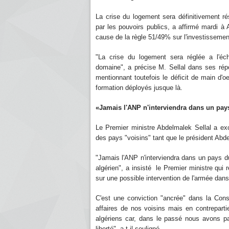
La crise du logement sera définitivement r
par les pouvoirs publics, a affirmé mardi à 
cause de la règle 51/49% sur l'investissement
"La crise du logement sera réglée a l'é
domaine", a précise M. Sellal dans ses rép
mentionnant toutefois le déficit de main d'o
formation déployés jusque là.
«Jamais l'ANP n'interviendra dans un pay
Le Premier ministre Abdelmalek Sellal a exc
des pays "voisins" tant que le président Abdel
"Jamais l'ANP n'interviendra dans un pays du 
algérien", a insisté le Premier ministre qui
sur une possible intervention de l'armée dans
C'est une conviction "ancrée" dans la Con
affaires de nos voisins mais en contrepart
algériens car, dans le passé nous avons pa
liberté", a-t-il souligné.