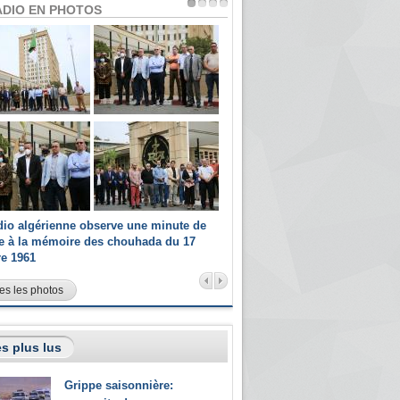
ADIO EN PHOTOS
dio algérienne observe une minute de
Les champions paralympiques 
ce à la mémoire des chouhada du 17
Radio Algérienne et recrutés 
re 1961
sportifs
es les photos
s plus lus
Grippe saisonnière: