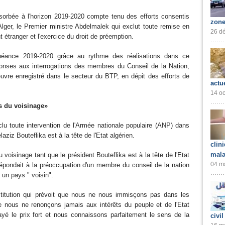
ésorbée à l'horizon 2019-2020 compte tenu des efforts consentis
zone
Alger, le Premier ministre Abdelmalek qui exclut toute remise en
26 dé
 étranger et l'exercice du droit de préemption.
chéance 2019-2020 grâce au rythme des réalisations dans ce
onses aux interrogations des membres du Conseil de la Nation,
euvre enregistré dans le secteur du BTP, en dépit des efforts de
actu
14 oc
s du voisinage»
lu toute intervention de l'Armée nationale populaire (ANP) dans
aziz Bouteflika est à la tête de l'Etat algérien.
clin
mala
voisinage tant que le président Bouteflika est à la tête de l'Etat
04 ma
 répondait à la préoccupation d'un membre du conseil de la nation
 un pays " voisin".
stitution qui prévoit que nous ne nous immisçons pas dans les
ie nous ne renonçons jamais aux intérêts du peuple et de l'Etat
yé le prix fort et nous connaissons parfaitement le sens de la
civil