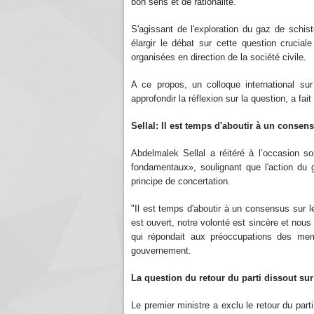
bon sens et de rationalité.
S'agissant de l'exploration du gaz de schis
élargir le débat sur cette question crucia
organisées en direction de la société civile.
A ce propos, un colloque international su
approfondir la réflexion sur la question, a fait
Sellal: Il est temps d'aboutir à un conse
Abdelmalek Sellal a réitéré à l’occasion s
fondamentaux», soulignant que l'action du g
principe de concertation.
"Il est temps d'aboutir à un consensus sur 
est ouvert, notre volonté est sincère et nou
qui répondait aux préoccupations des mem
gouvernement.
La question du retour du parti dissout sur
Le premier ministre a exclu le retour du part