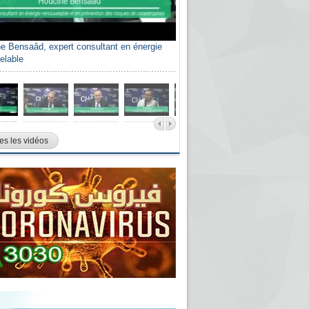
e Bensaâd, expert consultant en énergie
elable
es les vidéos